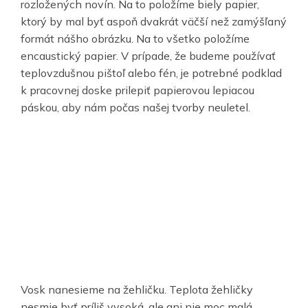
rozložených novín. Na to položíme biely papier,
ktorý by mal byť aspoň dvakrát väčší než zamýšľaný
formát nášho obrázku. Na to všetko položíme
encaustický papier. V prípade, že budeme používať
teplovzdušnou pištoľ alebo fén, je potrebné podklad
k pracovnej doske prilepiť papierovou lepiacou
páskou, aby nám počas našej tvorby neuletel.
Vosk nanesieme na žehličku. Teplota žehličky
nesmie byť príliš vysoká, ale ani nie moc malá.