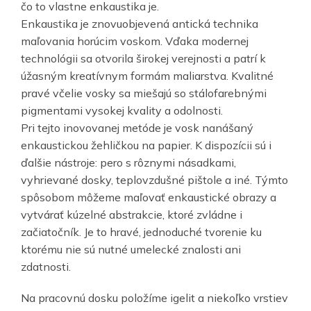
čo to vlastne enkaustika je.
Enkaustika je znovuobjevená antická technika
maľovania horúcim voskom. Vďaka modernej
technológii sa otvorila širokej verejnosti a patrí k
úžasným kreatívnym formám maliarstva. Kvalitné
pravé včelie vosky sa miešajú so stálofarebnými
pigmentami vysokej kvality a odolnosti.
Pri tejto inovovanej metóde je vosk nanášaný
enkaustickou žehličkou na papier. K dispozícii sú i
ďalšie nástroje: pero s rôznymi násadkami,
vyhrievané dosky, teplovzdušné pištole a iné. Týmto
spôsobom môžeme maľovať enkaustické obrazy a
vytvárať kúzelné abstrakcie, ktoré zvládne i
začiatočník. Je to hravé, jednoduché tvorenie ku
ktorému nie sú nutné umelecké znalosti ani
zdatnosti.
Na pracovnú dosku položíme igelit a niekoľko vrstiev