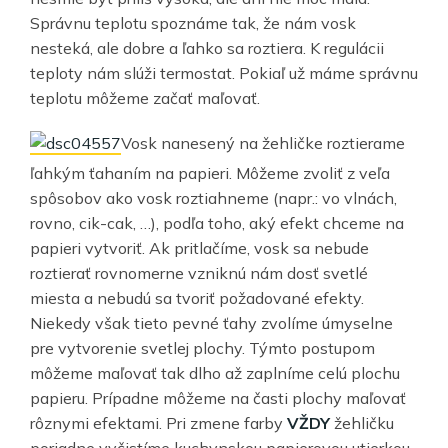
Správnu teplotu spoznáme tak, že nám vosk
nesteká, ale dobre a ľahko sa roztiera. K regulácii
teploty nám slúži termostat. Pokiaľ už máme správnu
teplotu môžeme začať maľovať.
Vosk nanesený na žehličke roztierame
ľahkým ťahaním na papieri. Môžeme zvoliť z veľa
spôsobov ako vosk roztiahneme (napr.: vo vlnách,
rovno, cik-cak, …), podľa toho, aký efekt chceme na
papieri vytvoriť. Ak pritlačíme, vosk sa nebude
roztierať rovnomerne vzniknú nám dosť svetlé
miesta a nebudú sa tvoriť požadované efekty.
Niekedy však tieto pevné ťahy zvolíme úmyselne
pre vytvorenie svetlej plochy. Týmto postupom
môžeme maľovať tak dlho až zaplníme celú plochu
papieru. Prípadne môžeme na časti plochy maľovať
rôznymi efektami. Pri zmene farby
VŽDY
žehličku