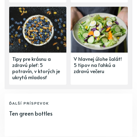
Tipy pre krásnu a
V hlavnej úlohe šalát!
zdravú pleť: 5
5 tipov na ľahkú a
potravín, v ktorých je
zdravú večeru
ukrytá mladosť
ĎALŠÍ PRÍSPEVOK
Ten green bottles