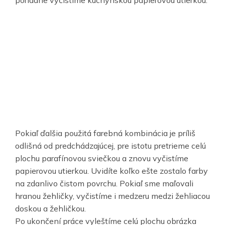
poriadne vyčistíme kuchynskou papierovou utierkou.
Pokiaľ ďalšia použitá farebná kombinácia je príliš
odlišná od predchádzajúcej, pre istotu pretrieme celú
plochu parafínovou sviečkou a znovu vyčistíme
papierovou utierkou. Uvidíte koľko ešte zostalo farby
na zdanlivo čistom povrchu. Pokiaľ sme maľovali
hranou žehličky, vyčistíme i medzeru medzi žehliacou
doskou a žehličkou.
Po ukončení práce vyleštíme celú plochu obrázka