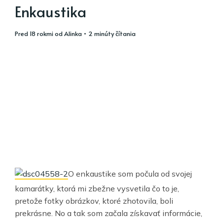
Enkaustika
pred 18 rokmi
od
Alinka
• 2 minúty čítania
O enkaustike som počula od svojej
kamarátky, ktorá mi zbežne vysvetila čo to je,
pretože fotky obrázkov, ktoré zhotovila, boli
prekrásne. No a tak som začala získavať informácie,