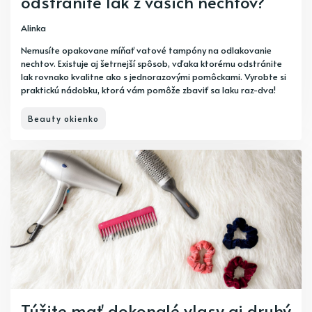
odstránite lak z vašich nechtov?
Alinka
Nemusíte opakovane míňať vatové tampóny na odlakovanie
nechtov. Existuje aj šetrnejší spôsob, vďaka ktorému odstránite
lak rovnako kvalitne ako s jednorazovými pomôckami. Vyrobte si
praktickú nádobku, ktorá vám pomôže zbaviť sa laku raz-dva!
Beauty okienko
Túžite mať dokonalé vlasy aj druhý