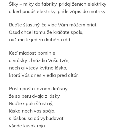
Šiky – miky do fabriky, pridaj ženích elektriky
a keď pridáš elektriky, príde zápis do matriky.
Buďte šťastný, čo viac Vám môžem priať.
Osud chcel tomu, že kráčate spolu,
nuž majte jeden druhého rád.
Keď mladosť pominie
a vrásky zbrázdia Vašu tvár,
nech aj vtedy kvitne láska,
ktorá Vás dnes viedla pred oltár.
Prišla pošta, oznam krásny,
že sa berú dvaja z lásky.
Buďte spolu šťastný,
láska nech vás spája,
s láskou sa dá vybudovať
všade kúsok raja.