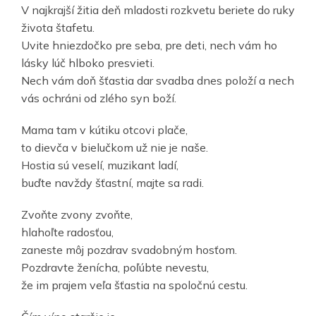
V najkrajší žitia deň mladosti rozkvetu beriete do ruky
života štafetu.
Uvite hniezdočko pre seba, pre deti, nech vám ho
lásky lúč hlboko presvieti.
Nech vám doň šťastia dar svadba dnes položí a nech
vás ochráni od zlého syn boží.
Mama tam v kútiku otcovi plače,
to dievča v bielučkom už nie je naše.
Hostia sú veselí, muzikant ladí,
buďte navždy šťastní, majte sa radi.
Zvoňte zvony zvoňte,
hlahoľte radosťou,
zaneste môj pozdrav svadobným hosťom.
Pozdravte ženícha, poľúbte nevestu,
že im prajem veľa šťastia na spoločnú cestu.