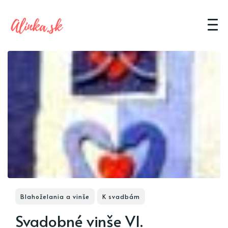
Blahoželania a vinše
K svadbám
Svadobné vinše VI.