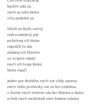
Čím víno staršie je,
lepším zdá sa,
nech aj vaša láska
vínu podobá sa.
Skloň sa Bože večný
nad svadobný pár,
požehnaj ich láske
najväčší to dar,
obdaruj ich šťastím
vo svojom objatí,
nech ich tvoja láska
láske naučí.
Jeden pre druhého nech ste vždy oporou,
nech Vaše prstienky nie sú len ozdobou,
v živote nech stretne vás len šťastie a láska
a čelá nech nezbrázdi vám žiadna vráska.