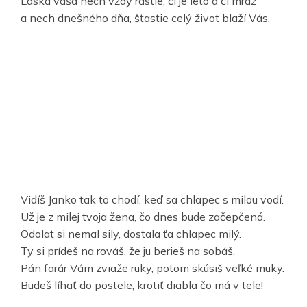
Láska vaša nech vždy rastie, či je leto a či mráz
a nech dnešného dňa, šťastie celý život blaží Vás.
Vidíš Janko tak to chodí, keď sa chlapec s milou vodí.
Už je z milej tvoja žena, čo dnes bude začepčená.
Odolať si nemal sily, dostala ťa chlapec milý.
Ty si prídeš na rováš, že ju berieš na sobáš.
Pán farár Vám zviaže ruky, potom skúsiš veľké muky.
Budeš líhať do postele, krotiť diabla čo má v tele!