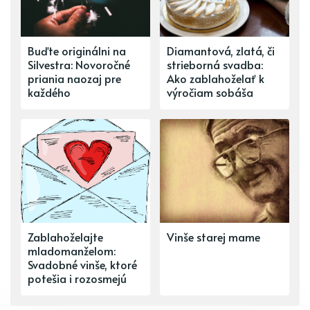
Buďte originálni na
Diamantová, zlatá, či
Silvestra: Novoročné
strieborná svadba:
priania naozaj pre
Ako zablahoželať k
každého
výročiam sobáša
Zablahoželajte
Vinše starej mame
mladomanželom:
Svadobné vinše, ktoré
potešia i rozosmejú