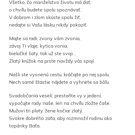
Všetko, čo manželstvo životu má dať,
o chvíľu budete spolu spoznávať.
V dobrom i zlom skúste spolu žiť,
nedajte si Vašu lásku nikdy pokaziť.
Majte sa radi, zvony vám zvonia,
závoj Ti vlaje, kytica vonia,
bielučké šaty, tak už ste svoji…
Zlatý krúžok na prste navždy vás spojí.
Našli ste vysnenú cestu, kráčajte po nej spolu.
Nech samé šťastie nájdete a vyhnete sa bôľu.
Svadobčania veselí, prestaňte vy v jedení,
vypočujte rady naše, len na chvíľu zložte čaše.
Mužovi tri platy, žene kočiar zlatý.
Svokre dobrého zaťa, aby rozmnožil rodinu ako
topánky Baťa.