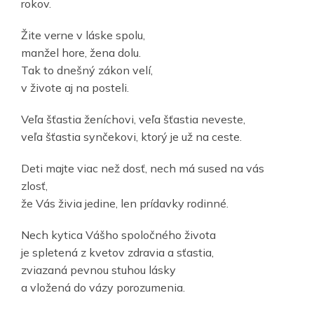
rokov.
Žite verne v láske spolu,
manžel hore, žena dolu.
Tak to dnešný zákon velí,
v živote aj na posteli.
Veľa šťastia ženíchovi, veľa šťastia neveste,
veľa šťastia synčekovi, ktorý je už na ceste.
Deti majte viac než dosť, nech má sused na vás
zlosť,
že Vás živia jedine, len prídavky rodinné.
Nech kytica Vášho spoločného života
je spletená z kvetov zdravia a sťastia,
zviazaná pevnou stuhou lásky
a vložená do vázy porozumenia.