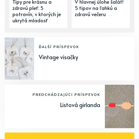
Tipy pre krásnu a
V hlavnej úlohe šalát!
zdravú pleť: 5
5 tipov na ľahkú a
potravín, v ktorých je
zdravú večeru
ukrytá mladosť
ĎALŠÍ PRÍSPEVOK
Vintage visačky
PREDCHÁDZAJÚCI PRÍSPEVOK
Listová girlanda