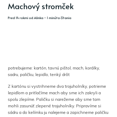
Machový stromček
pred 14 rokmi
od
Alinka
• 1 minúta čítania
potrebujeme: kartón, tavnú pištol, mach, korálky,
sadru, paličku, lepidlo, tenký drôt
Z kartónu si vystrihneme dva trojuholníky, potrieme
lepidlom a pritlačíme mach aby sme ich zakryli a
spolu zlepíme. Paličku si narežeme aby sme tam
mohli zasunúť zlepené trojuholníky. Pripravíme si
sádru a do kelímku ju nalejeme a zapichneme paličku