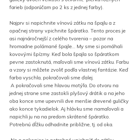
farieb (odporúčam po 2 ks z jednej farby).
Najprv si napichnite vínovú zátku na špajlu a z
opačnej strany vpichnite špáratko. Tento proces je
asi najnáročnejší z celého tvorenia – pozor na
hromadne polámané špajle… My sme si pomáhali
kovovými špízmy. Keď bola špajla so špáratkom
pevne zastoknutá, maľovali sme vínovú zátku. Farbu
a vzory si môžete zvoliť podľa vlastnej fantázie. Keď
farba vyschla, pokračovali sme ďalej.
A pokračovali sme hlavou motýľa. Do otvoru na
jednej strane sme zastokli plyšový drátik a na jeho
oba konce sme upevnili dve menšie drevené guličky
ako konce tykadielok. Aj hlávku sme namaľovali a
napichli ju na na predom skrátené špáratko.
Potrebnú dĺžku odhadnite približne, tj. od oka.
No a nakoniec je potrebné vpichnúť do zátky