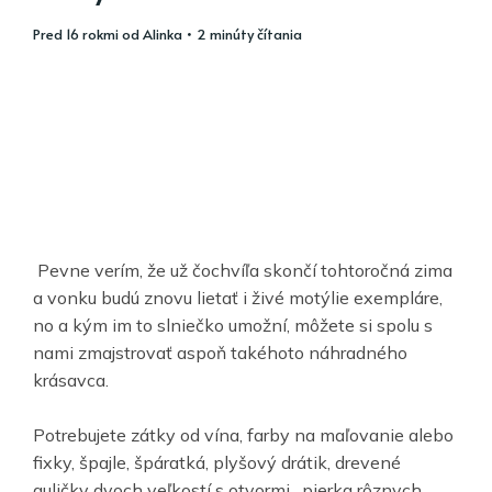
pred 16 rokmi
od
Alinka
• 2 minúty čítania
Pevne verím, že už čochvíľa skončí tohtoročná zima
a vonku budú znovu lietať i živé motýlie exempláre,
no a kým im to slniečko umožní, môžete si spolu s
nami zmajstrovať aspoň takéhoto náhradného
krásavca.
Potrebujete zátky od vína, farby na maľovanie alebo
fixky, špajle, špáratká, plyšový drátik, drevené
guličky dvoch veľkostí s otvormi, pierka rôznych