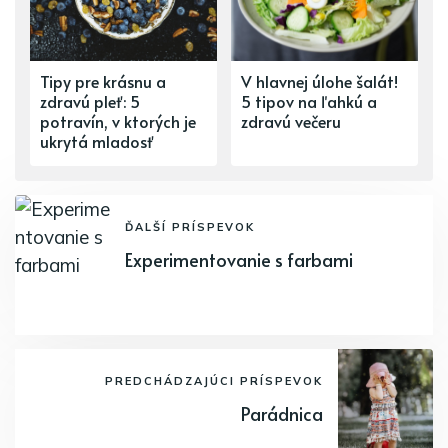
Tipy pre krásnu a
V hlavnej úlohe šalát!
zdravú pleť: 5
5 tipov na ľahkú a
potravín, v ktorých je
zdravú večeru
ukrytá mladosť
ĎALŠÍ PRÍSPEVOK
Experimentovanie s farbami
PREDCHÁDZAJÚCI PRÍSPEVOK
Parádnica