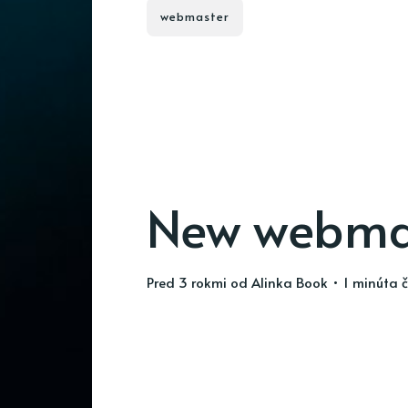
webmaster
New webmas
pred 3 rokmi
od
Alinka Book
• 1 minúta č