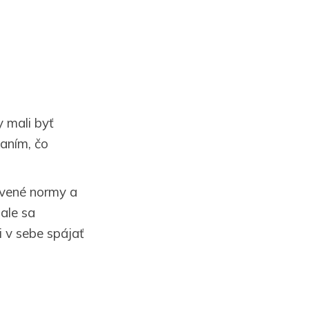
 mali byť
aním, čo
ovené normy a
ale sa
i v sebe spájať