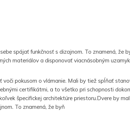
 sebe spájať funkčnosť s dizajnom. To znamená, že by
lných materiálov a disponovať viacnásobným uzamyk
ť voči pokusom o vlámanie. Mali by tiež spĺňať stan
ebnými certifikátmi, a to všetko pri schopnosti dokon
koľvek špecifickej architektúre priestoru.Dvere by mal
ajnom. To znamená, že byň