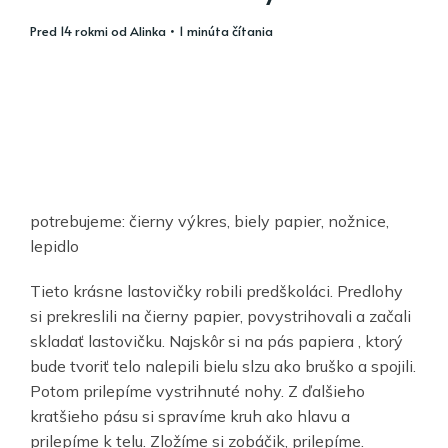
pred 14 rokmi
od
Alinka
• 1 minúta čítania
potrebujeme: čierny výkres, biely papier, nožnice,
lepidlo
Tieto krásne lastovičky robili predškoláci. Predlohy
si prekreslili na čierny papier, povystrihovali a začali
skladať lastovičku. Najskôr si na pás papiera , ktorý
bude tvoriť telo nalepili bielu slzu ako bruško a spojili.
Potom prilepíme vystrihnuté nohy. Z ďalšieho
kratšieho pásu si spravíme kruh ako hlavu a
prilepíme k telu. Zložíme si zobáčik, prilepíme.