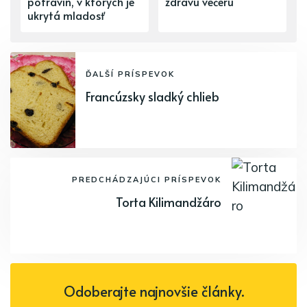
potravín, v ktorých je
zdravú večeru
ukrytá mladosť
ĎALŠÍ PRÍSPEVOK
Francúzsky sladký chlieb
PREDCHÁDZAJÚCI PRÍSPEVOK
Torta Kilimandžáro
Odoberajte najnovšie články.