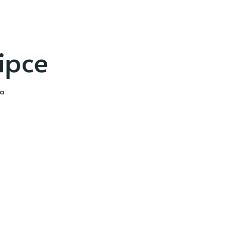
ipce
ia