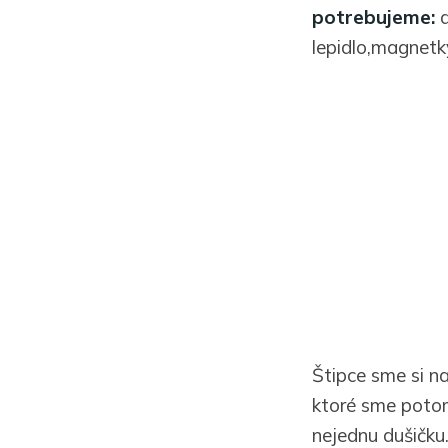
potrebujeme:
d
lepidlo,magnetk
Štipce sme si nat
ktoré sme potom 
nejednu dušičku