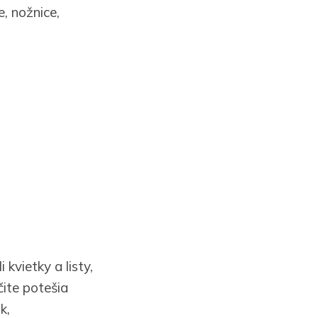
, nožnice,
 kvietky a listy,
čite potešia
k,