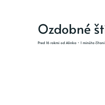
Ozdobné št
pred 16 rokmi
od
Alinka
• 1 minúta čítan