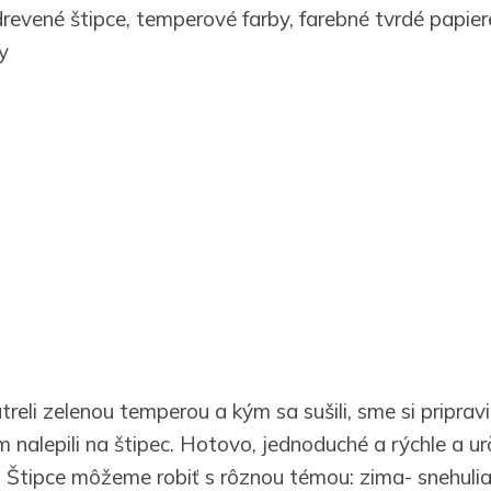
revené štipce, temperové farby, farebné tvrdé papiere
y
reli zelenou temperou a kým sa sušili, sme si pripravili
nalepili na štipec. Hotovo, jednoduché a rýchle a ur
. Štipce môžeme robiť s rôznou témou: zima- snehulia