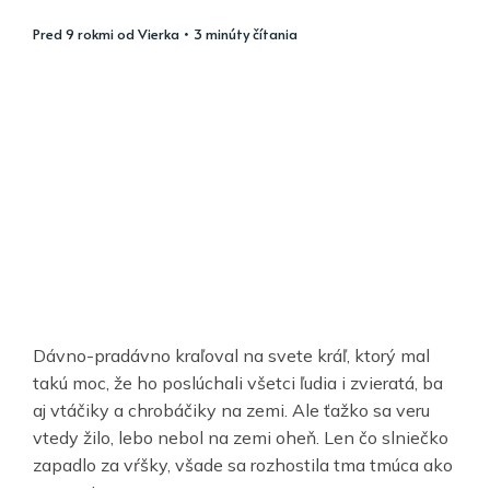
pred 9 rokmi
od
Vierka
• 3 minúty čítania
Dávno-pradávno kraľoval na svete kráľ, ktorý mal
takú moc, že ho poslúchali všetci ľudia i zvieratá, ba
aj vtáčiky a chrobáčiky na zemi. Ale ťažko sa veru
vtedy žilo, lebo nebol na zemi oheň. Len čo slniečko
zapadlo za vŕšky, všade sa rozhostila tma tmúca ako