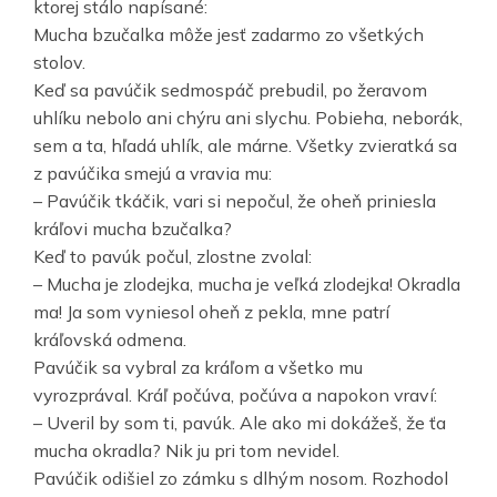
ktorej stálo napísané:
Mucha bzučalka môže jesť zadarmo zo všetkých
stolov.
Keď sa pavúčik sedmospáč prebudil, po žeravom
uhlíku nebolo ani chýru ani slychu. Pobieha, neborák,
sem a ta, hľadá uhlík, ale márne. Všetky zvieratká sa
z pavúčika smejú a vravia mu:
– Pavúčik tkáčik, vari si nepočul, že oheň priniesla
kráľovi mucha bzučalka?
Keď to pavúk počul, zlostne zvolal:
– Mucha je zlodejka, mucha je veľká zlodejka! Okradla
ma! Ja som vyniesol oheň z pekla, mne patrí
kráľovská odmena.
Pavúčik sa vybral za kráľom a všetko mu
vyrozprával. Kráľ počúva, počúva a napokon vraví:
– Uveril by som ti, pavúk. Ale ako mi dokážeš, že ťa
mucha okradla? Nik ju pri tom nevidel.
Pavúčik odišiel zo zámku s dlhým nosom. Rozhodol