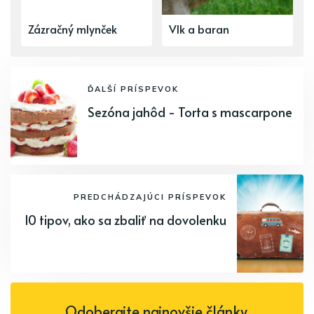
Zázračný mlynček
Vlk a baran
ĎALŠÍ PRÍSPEVOK
Sezóna jahôd - Torta s mascarpone
PREDCHÁDZAJÚCI PRÍSPEVOK
10 tipov, ako sa zbaliť na dovolenku
Odoberajte najnovšie články.