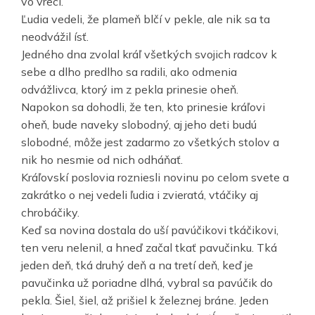
vo vreci.
Ľudia vedeli, že plameň blčí v pekle, ale nik sa ta
neodvážil ísť.
Jedného dna zvolal kráľ všetkých svojich radcov k
sebe a dlho predlho sa radili, ako odmenia
odvážlivca, ktorý im z pekla prinesie oheň.
Napokon sa dohodli, že ten, kto prinesie kráľovi
oheň, bude naveky slobodný, aj jeho deti budú
slobodné, môže jest zadarmo zo všetkých stolov a
nik ho nesmie od nich odháňať.
Kráľovskí poslovia rozniesli novinu po celom svete a
zakrátko o nej vedeli ľudia i zvieratá, vtáčiky aj
chrobáčiky.
Keď sa novina dostala do uší pavúčikovi tkáčikovi,
ten veru nelenil, a hneď začal tkať pavučinku. Tká
jeden deň, tká druhý deň a na tretí deň, keď je
pavučinka už poriadne dlhá, vybral sa pavúčik do
pekla. Šiel, šiel, až prišiel k železnej bráne. Jeden