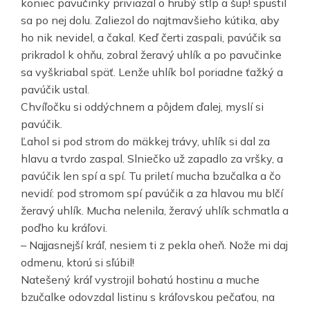
koniec pavučinky priviazal o hrubý stĺp a šup! spustil
sa po nej dolu. Zaliezol do najtmavšieho kútika, aby
ho nik nevidel, a čakal. Keď čerti zaspali, pavúčik sa
prikradol k ohňu, zobral žeravý uhlík a po pavučinke
sa vyškriabal späť. Lenže uhlík bol poriadne ťažký a
pavúčik ustal.
Chvíľočku si oddýchnem a pôjdem ďalej, myslí si
pavúčik.
Ľahol si pod strom do mäkkej trávy, uhlík si dal za
hlavu a tvrdo zaspal. Slniečko už zapadlo za vršky, a
pavúčik len spí a spí. Tu priletí mucha bzučalka a čo
nevidí: pod stromom spí pavúčik a za hlavou mu blčí
žeravý uhlík. Mucha nelenila, žeravý uhlík schmatla a
poďho ku kráľovi.
– Najjasnejší kráľ, nesiem ti z pekla oheň. Nože mi daj
odmenu, ktorú si sľúbil!
Natešený kráľ vystrojil bohatú hostinu a muche
bzučalke odovzdal listinu s kráľovskou pečaťou, na