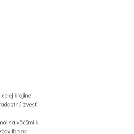
celej krajine
 radostnú zvesť
 mal sa väčšmi k
 vždy iba na