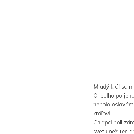
Mladý kráľ sa m
Onedlho po jeho
nebolo oslavám k
kráľovi.
Chlapci boli zdra
svetu než ten dr