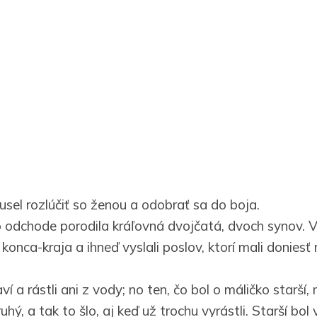
usel rozlúčiť so ženou a odobrať sa do boja.
 odchode porodila kráľovná dvojčatá, dvoch synov. V 
onca-kraja a ihneď vyslali poslov, ktorí mali doniesť
ví a rástli ani z vody; no ten, čo bol o máličko starší,
uhý, a tak to šlo, aj keď už trochu vyrástli. Starší bol