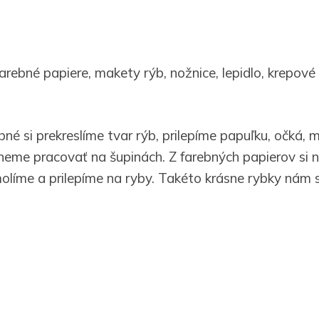
arebné papiere, makety rýb, nožnice, lepidlo, krepové
né si prekreslíme tvar rýb, prilepíme papuľku, očká, 
neme pracovať na šupinách. Z farebných papierov si
olíme a prilepíme na ryby. Takéto krásne rybky nám 