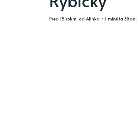
pred 15 rokmi
od
Alinka
• 1 minúta čítan