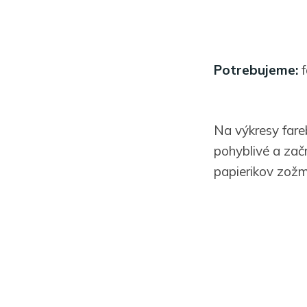
Potrebujeme:
f
Na výkresy fareb
pohyblivé a zač
papierikov zožm