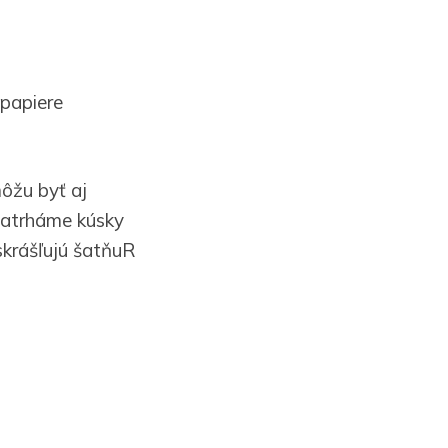
 papiere
môžu byť aj
 natrháme kúsky
skrášľujú šatňuR