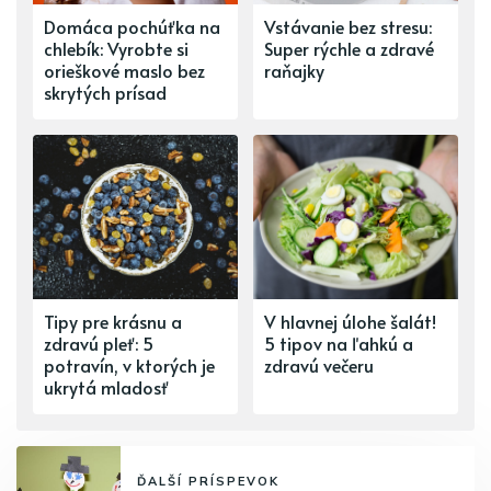
Domáca pochúťka na
Vstávanie bez stresu:
chlebík: Vyrobte si
Super rýchle a zdravé
orieškové maslo bez
raňajky
skrytých prísad
Tipy pre krásnu a
V hlavnej úlohe šalát!
zdravú pleť: 5
5 tipov na ľahkú a
potravín, v ktorých je
zdravú večeru
ukrytá mladosť
ĎALŠÍ PRÍSPEVOK