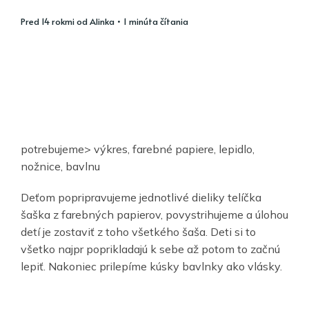
pred 14 rokmi
od
Alinka
• 1 minúta čítania
potrebujeme> výkres, farebné papiere, lepidlo,
nožnice, bavlnu
Deťom popripravujeme jednotlivé dieliky telíčka
šaška z farebných papierov, povystrihujeme a úlohou
detí je zostaviť z toho všetkého šaša. Deti si to
všetko najpr poprikladajú k sebe až potom to začnú
lepiť. Nakoniec prilepíme kúsky bavlnky ako vlásky.