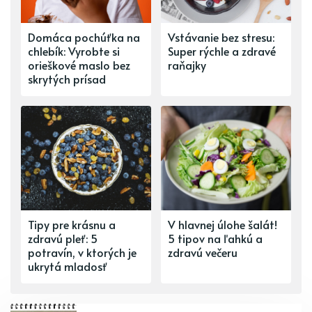
Domáca pochúťka na
Vstávanie bez stresu:
chlebík: Vyrobte si
Super rýchle a zdravé
orieškové maslo bez
raňajky
skrytých prísad
Tipy pre krásnu a
V hlavnej úlohe šalát!
zdravú pleť: 5
5 tipov na ľahkú a
potravín, v ktorých je
zdravú večeru
ukrytá mladosť