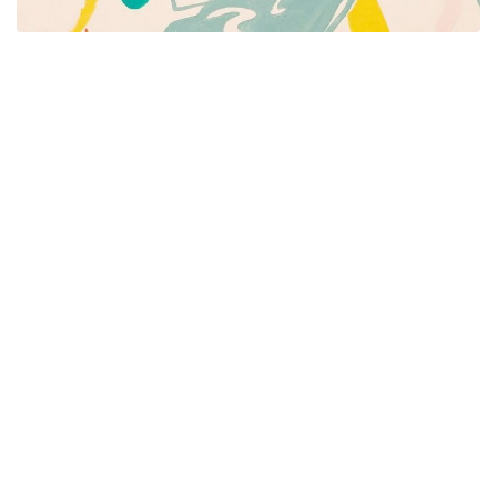
Píšeme pre mamičky aj oteckov. Kreatívne nápady
pre čas s deťmi. Články o rodine, básničky a pesničky
pre deti. Slovenské zvyky a sviatky a recepty.