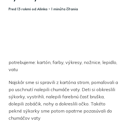
pred 13 rokmi
od
Alinka
• 1 minúta čítania
potrebujeme: kartón, farby, výkresy, nožnice, lepidlo,
vatu
Najskôr sme si spravili z kartóna strom, pomaľovali a
po uschnutí nalepili chumáče vaty. Deti si obkreslili
sýkorky, vystrihli, nalepili farebnú časť bruška,
dolepili zobáčik, nohy a dokreslili očko. Takéto
pekné sýkorky sme potom opatrne pozasúvali do
chumáčov vaty