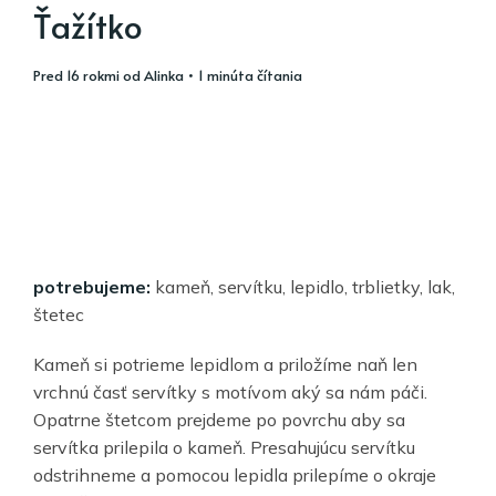
Ťažítko
pred 16 rokmi
od
Alinka
• 1 minúta čítania
potrebujeme:
kameň, servítku, lepidlo, trblietky, lak,
štetec
Kameň si potrieme lepidlom a priložíme naň len
vrchnú časť servítky s motívom aký sa nám páči.
Opatrne štetcom prejdeme po povrchu aby sa
servítka prilepila o kameň. Presahujúcu servítku
odstrihneme a pomocou lepidla prilepíme o okraje