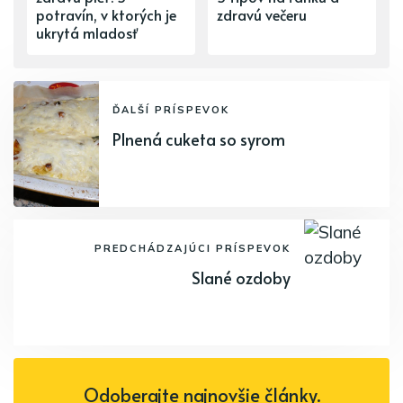
potravín, v ktorých je
zdravú večeru
ukrytá mladosť
ĎALŠÍ PRÍSPEVOK
Plnená cuketa so syrom
PREDCHÁDZAJÚCI PRÍSPEVOK
Slané ozdoby
Odoberajte najnovšie články.