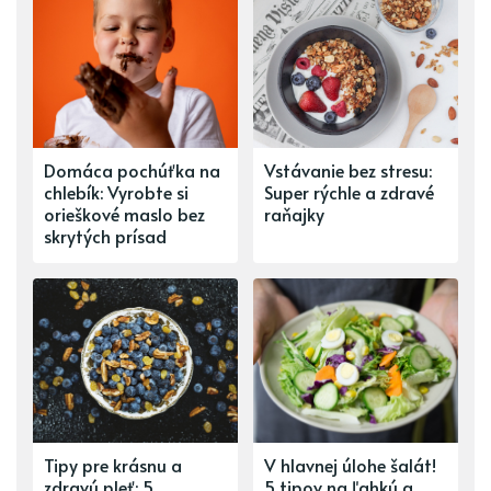
Domáca pochúťka na
Vstávanie bez stresu:
chlebík: Vyrobte si
Super rýchle a zdravé
orieškové maslo bez
raňajky
skrytých prísad
Tipy pre krásnu a
V hlavnej úlohe šalát!
zdravú pleť: 5
5 tipov na ľahkú a