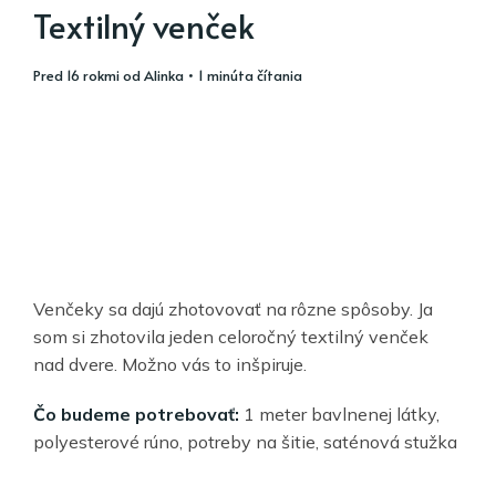
Textilný venček
pred 16 rokmi
od
Alinka
• 1 minúta čítania
Venčeky sa dajú zhotovovať na rôzne spôsoby. Ja
som si zhotovila jeden celoročný textilný venček
nad dvere. Možno vás to inšpiruje.
Čo budeme potrebovať:
1 meter bavlnenej látky,
polyesterové rúno, potreby na šitie, saténová stužka