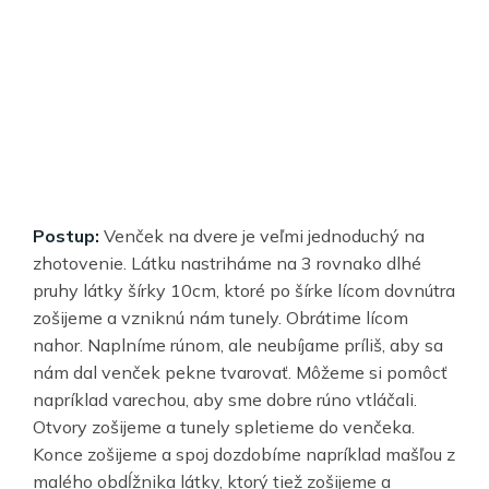
Postup:
Venček na dvere je veľmi jednoduchý na
zhotovenie. Látku nastriháme na 3 rovnako dlhé
pruhy látky šírky 10cm, ktoré po šírke lícom dovnútra
zošijeme a vzniknú nám tunely. Obrátime lícom
nahor. Naplníme rúnom, ale neubíjame príliš, aby sa
nám dal venček pekne tvarovať. Môžeme si pomôcť
napríklad varechou, aby sme dobre rúno vtláčali.
Otvory zošijeme a tunely spletieme do venčeka.
Konce zošijeme a spoj dozdobíme napríklad mašľou z
malého obdĺžnika látky, ktorý tiež zošijeme a