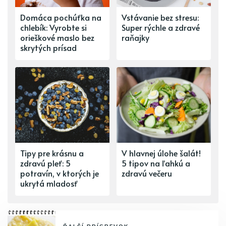
Domáca pochúťka na
Vstávanie bez stresu:
chlebík: Vyrobte si
Super rýchle a zdravé
orieškové maslo bez
raňajky
skrytých prísad
Tipy pre krásnu a
V hlavnej úlohe šalát!
zdravú pleť: 5
5 tipov na ľahkú a
potravín, v ktorých je
zdravú večeru
ukrytá mladosť