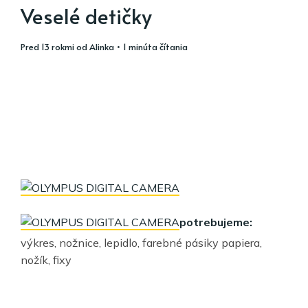
Veselé detičky
pred 13 rokmi
od
Alinka
• 1 minúta čítania
potrebujeme:
výkres, nožnice, lepidlo, farebné pásiky papiera,
nožík, fixy