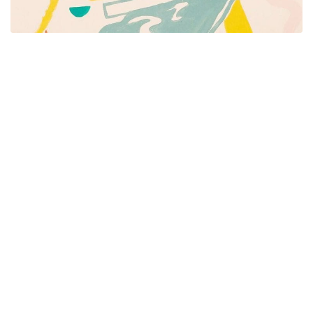
Píšeme pre mamičky aj oteckov. Kreatívne nápady
pre čas s deťmi. Články o rodine, básničky a pesničky
pre deti. Slovenské zvyky a sviatky a recepty.