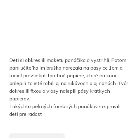
Deti si obkreslili maketu panáčika a vystrihli. Potom
pani učiteľka im bruško narezala na pásy cc 1cm a
tadiaľ prevliekali farebné papiere, ktoré na konci
prilepili. to isté robili aj na rukávoch a aj nohách. Tvár
dokreslili fixou a vlasy nalepili pásy krátkych
papierov.
Takýchto pekných farebných panákov si spravili
deti pre radost