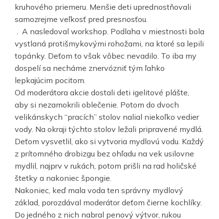
kruhového priemeru. Menšie deti uprednostňovali
samozrejme veľkosť pred presnosťou.
.
A nasledoval workshop. Podlaha v miestnosti bola
vystlaná protišmykovými rohožami, na ktoré sa lepili
topánky. Deťom to však vôbec nevadilo. To iba my
dospelí sa necháme znervózniť tým ľahko
lepkajúcim pocitom.
Od moderátora akcie dostali deti igelitové plášte,
aby si nezamokrili oblečenie. Potom do dvoch
velikánskych “pracích” stolov nalial niekoľko vedier
vody. Na okraji týchto stolov ležali pripravené mydlá.
Deťom vysvetlil, ako si vytvoria mydlovú vodu. Každý
z prítomného drobizgu bez ohľadu na vek usilovne
mydlil, najprv v rukách, potom prišli na rad holičské
štetky a nakoniec špongie.
Nakoniec, keď mala voda ten správny mydlový
základ, porozdával moderátor deťom čierne kochlíky.
Do jedného z nich nabral penový výtvor, rukou