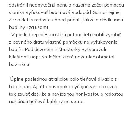
odstránil nadbytočnú penu a názorne začal pomocou
slamky vyfukovať bublinový vodopád. Samozrejme,
že sa deti s radosťou hneď pridali, takže o chvíľu mali
bubliny i za ušami.
V poslednej miestnosti si potom deti mohli vyrobiť
z pevného drátu vlastnú pomôcku na vyfukovanie
bublín. Pod dozorom inštruktorky vytvarovali
kliešťami napr. srdiečka, ktoré nakoniec obmotali
bavlnkou.
Úplne poslednou atrakciou bolo tieňové divadlo s
bublinami. Aj táto navonok obyčajná vec dokázala
tak zaujať deti, že s nevídanou horlivosťou a radosťou
naháňali tieňové bubliny na stene.