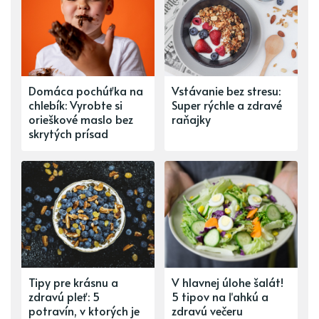
Domáca pochúťka na
Vstávanie bez stresu:
chlebík: Vyrobte si
Super rýchle a zdravé
orieškové maslo bez
raňajky
skrytých prísad
Tipy pre krásnu a
V hlavnej úlohe šalát!
zdravú pleť: 5
5 tipov na ľahkú a
potravín, v ktorých je
zdravú večeru