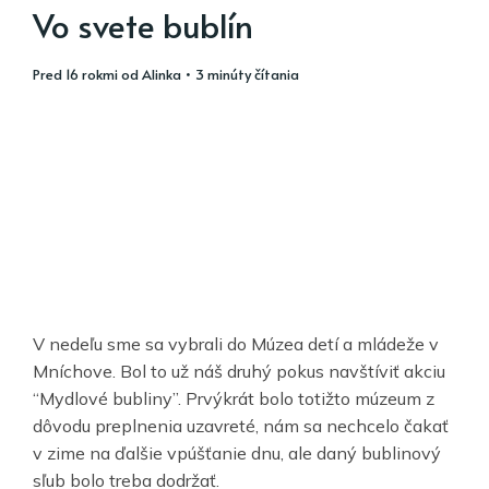
Vo svete bublín
pred 16 rokmi
od
Alinka
• 3 minúty čítania
V nedeľu sme sa vybrali do Múzea detí a mládeže v
Mníchove. Bol to už náš druhý pokus navštíviť akciu
“Mydlové bubliny”. Prvýkrát bolo totižto múzeum z
dôvodu preplnenia uzavreté, nám sa nechcelo čakať
v zime na ďalšie vpúšťanie dnu, ale daný bublinový
sľub bolo treba dodržať.