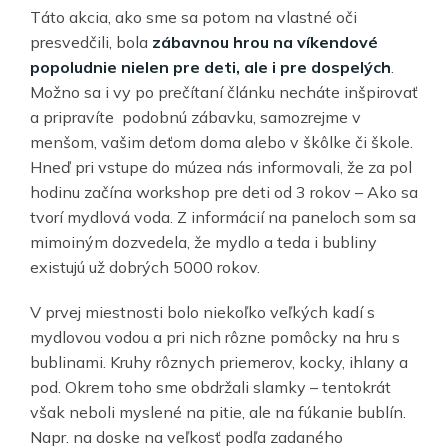
Táto akcia, ako sme sa potom na vlastné oči
presvedčili, bola
zábavnou hrou na víkendové
popoludnie nielen pre deti, ale i pre dospelých
.
Možno sa i vy po prečítaní článku necháte inšpirovať
a pripravíte podobnú zábavku, samozrejme v
menšom, vašim deťom doma alebo v škôlke či škole.
Hneď pri vstupe do múzea nás informovali, že za pol
hodinu začína workshop pre deti od 3 rokov – Ako sa
tvorí mydlová voda. Z informácií na paneloch som sa
mimoiným dozvedela, že mydlo a teda i bubliny
existujú už dobrých 5000 rokov.
V prvej miestnosti bolo niekoľko veľkých kadí s
mydlovou vodou a pri nich rôzne pomôcky na hru s
bublinami. Kruhy rôznych priemerov, kocky, ihlany a
pod. Okrem toho sme obdržali slamky – tentokrát
však neboli myslené na pitie, ale na fúkanie bublín.
Napr. na doske na veľkosť podľa zadaného