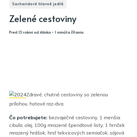
Sacharidové hlavné jedlá
Zelené cestoviny
pred 13 rokmi
od
Alinka
• 1 minúta čítania
Zdravé, chutné cestoviny so zelenou
prílohou, hotové raz-dva.
Čo potrebujete:
bezvaječné cestoviny, 1 menšia
cibuľa, olej, 100g mrazené špenátové listy, 1 hrnček
mrazený hrášok, hrsť tekvicových semiačok, sójová