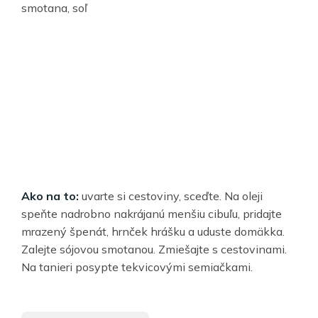
smotana, soľ
Ako na to:
uvarte si cestoviny, sceďte. Na oleji
speňte nadrobno nakrájanú menšiu cibuľu, pridajte
mrazený špenát, hrnček hrášku a uduste domäkka.
Zalejte sójovou smotanou. Zmiešajte s cestovinami.
Na tanieri posypte tekvicovými semiačkami.