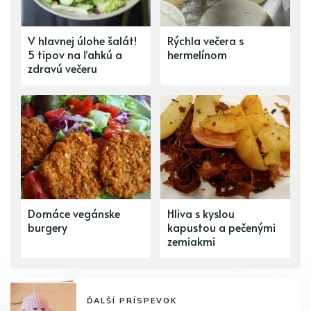
V hlavnej úlohe šalát!
Rýchla večera s
5 tipov na ľahkú a
hermelínom
zdravú večeru
Domáce vegánske
Hliva s kyslou
burgery
kapustou a pečenými
zemiakmi
ĎALŠÍ PRÍSPEVOK