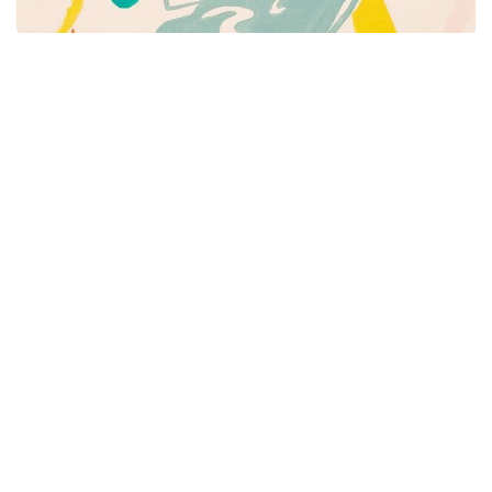
Píšeme pre mamičky aj oteckov. Kreatívne nápady
pre čas s deťmi. Články o rodine, básničky a pesničky
pre deti. Slovenské zvyky a sviatky a recepty.