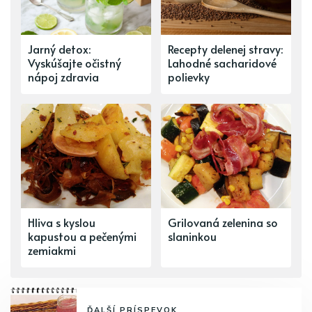
Jarný detox:
Recepty delenej stravy:
Vyskúšajte očistný
Lahodné sacharidové
nápoj zdravia
polievky
Hliva s kyslou
Grilovaná zelenina so
kapustou a pečenými
slaninkou
zemiakmi
ĎALŠÍ PRÍSPEVOK