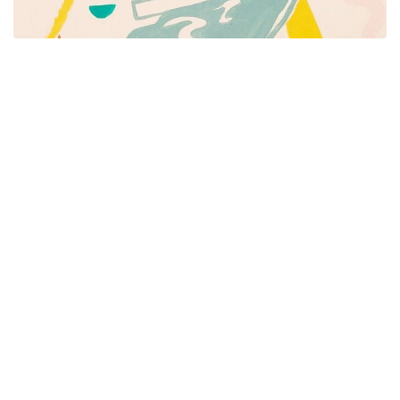
Píšeme pre mamičky aj oteckov. Kreatívne nápady
pre čas s deťmi. Články o rodine, básničky a pesničky
pre deti. Slovenské zvyky a sviatky a recepty.