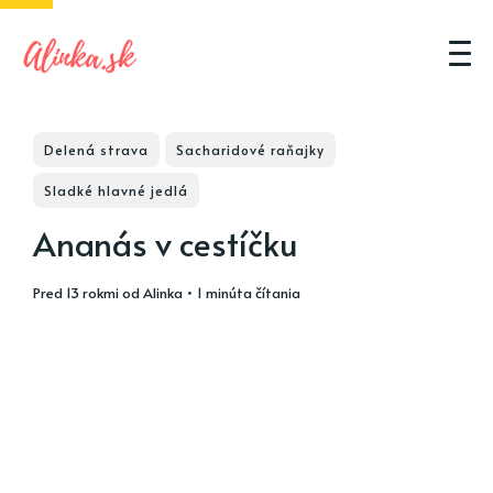
Delená strava
Sacharidové raňajky
Sladké hlavné jedlá
Ananás v cestíčku
pred 13 rokmi
od
Alinka
• 1 minúta čítania