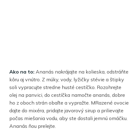
Ako na to:
Ananás nakrájajte na kolieska, odstráňte
kôru aj vnútro. Z múky, vody, lyžičky stévie a štipky
soli vypracujte stredne husté cestíčko. Rozohrejte
olej na panvici, do cestíčka namočte ananás, dobre
ho z oboch strán obaľte a vypražte. MRazené ovocie
dajte do mixéra, pridajte javorový sirup a prilievajte
počas miešania vodu, aby ste dostali jemnú omáčku.
Ananás ňou prelejte.