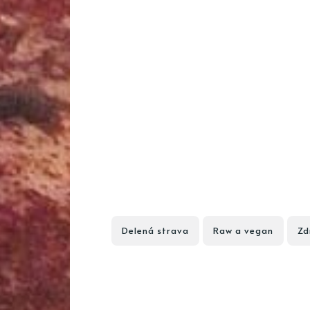
Delená strava
Raw a vegan
Zd