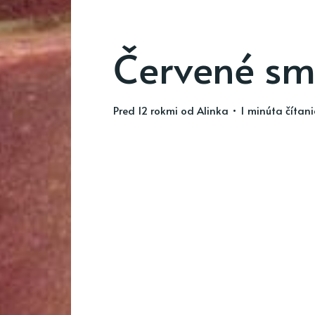
Červené sm
pred 12 rokmi
od
Alinka
• 1 minúta čítan