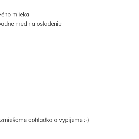
vého mlieka
ípadne med na osladenie
 zmiešame dohladka a vypijeme :-)