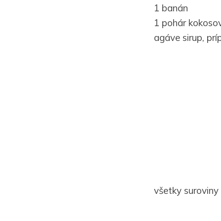
1 banán
1 pohár kokoso
agáve sirup, pr
všetky suroviny