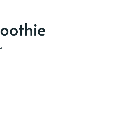
oothie
ia