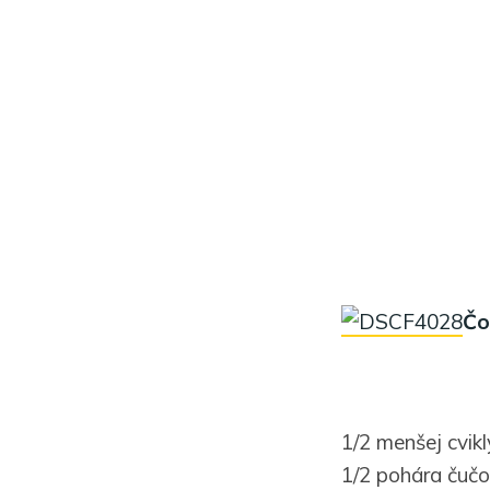
Čo
1/2 menšej cvikl
1/2 pohára čučo