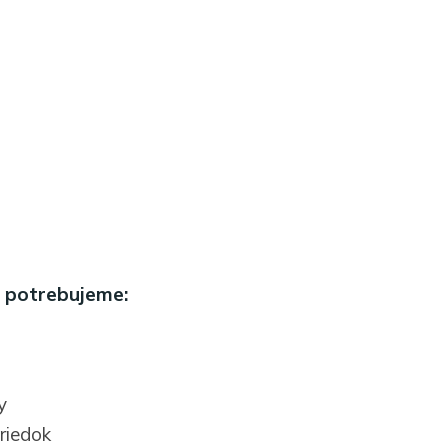
 potrebujeme:
y
riedok