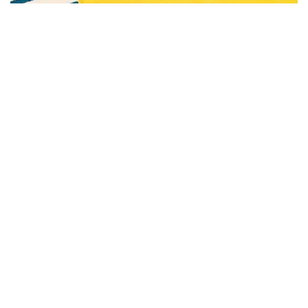
Subscribe to be notified of new content and
support Alinka.sk - Život a krása šikovnej
ženy, help keep this site independent.