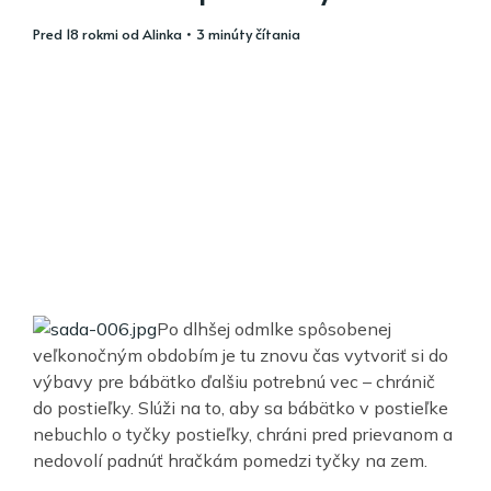
pred 18 rokmi
od
Alinka
• 3 minúty čítania
Po dlhšej odmlke spôsobenej
veľkonočným obdobím je tu znovu čas vytvoriť si do
výbavy pre bábätko ďalšiu potrebnú vec – chránič
do postieľky. Slúži na to, aby sa bábätko v postieľke
nebuchlo o tyčky postieľky, chráni pred prievanom a
nedovolí padnúť hračkám pomedzi tyčky na zem.