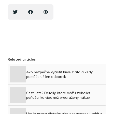
Related articles
Ako bezpečne vyčistiť biele zlato a kedy
pomôže už len odborník
Cestujete? Detaily, ktoré môžu zabolieť
peňaženku viac než predražený nákup
Hra je práca dieťaťa: Ako nenápadne urobiť z