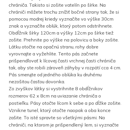
chrániča. Takisto si zošite vatelín po šírke. Na
chrániči môžete trochu znížiť bočné strany tak, že si
pomocou modrej kriedy vyznačíte vo výške 30cm
znak a vyznačíte oblúk, ktorý potom odstrihnete.
Obdĺžnik šírky 120cm a výšky 12cm po šírke tiež
zošite. Prehnite po výške na polovicu a boky zošite.
Látku otočte na opačnú stranu, rohy dobre
vyrovnajte a vyžehlite. Tento pás začnete
prišpendľovať k lícovej časti vrchnej časti chrániča
tak, aby ste robili zároveň záhyby v rozpätí cca 4 cm.
Pás smerujte od jedného oblúka ku druhému
nezošitou časťou dovonka.
Zo zvyškov látky si vystrihnite 8 obdĺžnikov
rozmerov 62 x 8cm na uviazanie chrániča o
postieľku. Pásy otočte lícom k sebe a po dĺžke zošite.
Vznikne tunel, ktorý otočte naopak a oba konce
zašite. To isté spravte so všetkými pásmi. Na
chrániči, na ktorom je prišpendlený lem, si vyznačte