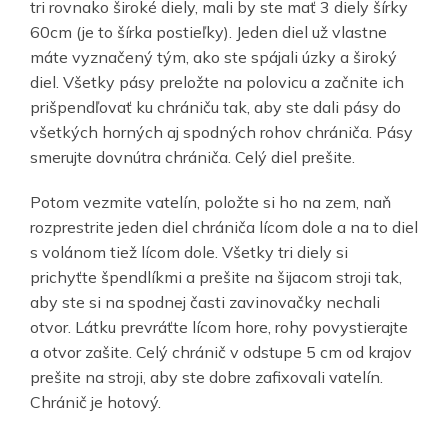
tri rovnako široké diely, mali by ste mať 3 diely šírky
60cm (je to šírka postieľky). Jeden diel už vlastne
máte vyznačený tým, ako ste spájali úzky a široký
diel. Všetky pásy preložte na polovicu a začnite ich
prišpendľovať ku chrániču tak, aby ste dali pásy do
všetkých horných aj spodných rohov chrániča. Pásy
smerujte dovnútra chrániča. Celý diel prešite.
Potom vezmite vatelín, položte si ho na zem, naň
rozprestrite jeden diel chrániča lícom dole a na to diel
s volánom tiež lícom dole. Všetky tri diely si
prichyťte špendlíkmi a prešite na šijacom stroji tak,
aby ste si na spodnej časti zavinovačky nechali
otvor. Látku prevráťte lícom hore, rohy povystierajte
a otvor zašite. Celý chránič v odstupe 5 cm od krajov
prešite na stroji, aby ste dobre zafixovali vatelín.
Chránič je hotový.