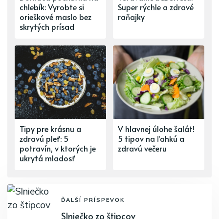
chlebík: Vyrobte si
Super rýchle a zdravé
orieškové maslo bez
raňajky
skrytých prísad
Tipy pre krásnu a
V hlavnej úlohe šalát!
zdravú pleť: 5
5 tipov na ľahkú a
potravín, v ktorých je
zdravú večeru
ukrytá mladosť
ĎALŠÍ PRÍSPEVOK
Slniečko zo štipcov