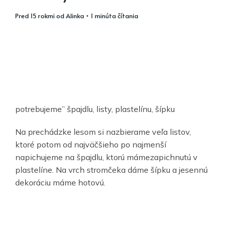
pred 15 rokmi
od
Alinka
• 1 minúta čítania
potrebujeme” špajdlu, listy, plastelínu, šípku
Na prechádzke lesom si nazbierame veľa listov,
ktoré potom od najväčšieho po najmenší
napichujeme na špajdlu, ktorú mámezapichnutú v
plastelíne. Na vrch stromčeka dáme šípku a jesennú
dekoráciu máme hotovú.