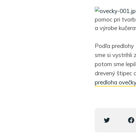
pomoc pri tvorb
a výrobe kučerav
Podľa predlohy (
sme si vystrihli
potom sme lepili
drevený štipec 
predloha ovečk