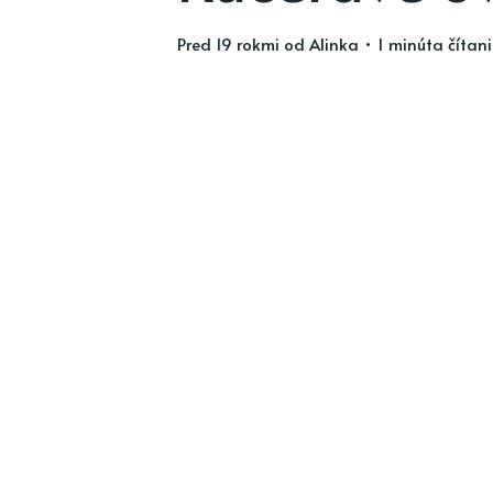
pred 19 rokmi
od
Alinka
• 1 minúta čítan