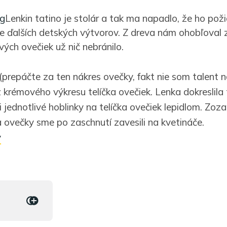
Lenkin tatino je stolár a tak ma napadlo, že ho po
e ďalších detských výtvorov. Z dreva nám ohobľoval z
ých ovečiek už nič nebránilo.
prepáčte za ten nákres ovečky, fakt nie som talent na 
 z krémového výkresu telíčka ovečiek. Lenka dokreslila 
 jednotlivé hoblinky na telíčka ovečiek lepidlom. Zozad
a ovečky sme po zaschnutí zavesili na kvetináče.
y