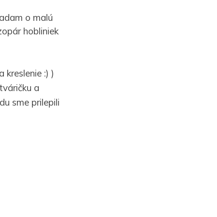
žiadam o malú
opár hobliniek
kreslenie :) )
tváričku a
u sme prilepili