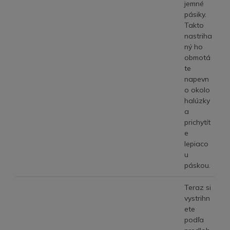
jemné
pásiky.
Takto
nastriha
ný ho
obmotá
te
napevn
o okolo
halúzky
a
prichytít
e
lepiaco
u
páskou.
Teraz si
vystrihn
ete
podľa