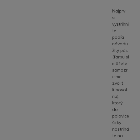
Najprv
si
vystrihni
te
podľa
návodu
žltý pás
(farbu si
môžete
samozr
ejme
zvoliť
ľubovol
nú),
ktorý
do
polovice
šírky
nastrihá
te na