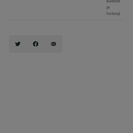
kvietok
je
hotový.