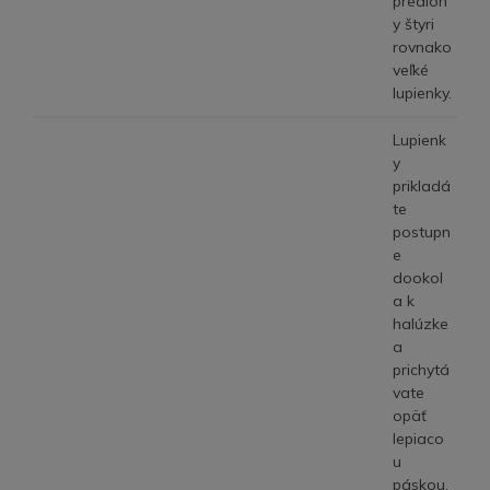
predloh
y štyri
rovnako
veľké
lupienky.
Lupienk
y
prikladá
te
postupn
e
dookol
a k
halúzke
a
prichytá
vate
opäť
lepiaco
u
páskou.