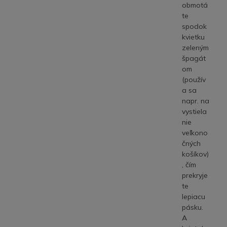
obmotá
te
spodok
kvietku
zeleným
špagát
om
(použív
a sa
napr. na
vystiela
nie
veľkono
čných
košíkov)
, čím
prekryje
te
lepiacu
pásku.
A