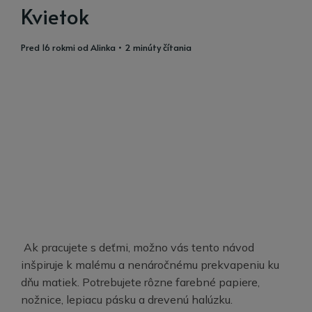
Kvietok
pred 16 rokmi
od
Alinka
• 2 minúty čítania
Ak pracujete s deťmi, možno vás tento návod
inšpiruje k malému a nenáročnému prekvapeniu ku
dňu matiek. Potrebujete rôzne farebné papiere,
nožnice, lepiacu pásku a drevenú halúzku.