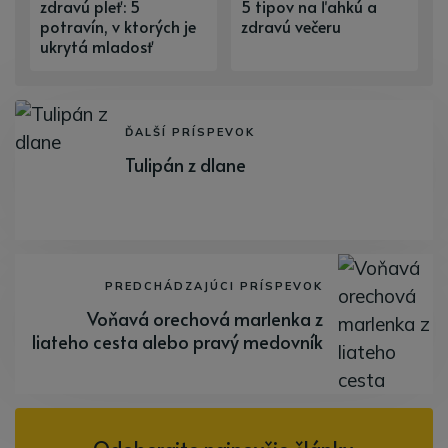
zdravú pleť: 5
5 tipov na ľahkú a
potravín, v ktorých je
zdravú večeru
ukrytá mladosť
ĎALŠÍ PRÍSPEVOK
Tulipán z dlane
PREDCHÁDZAJÚCI PRÍSPEVOK
Voňavá orechová marlenka z
liateho cesta alebo pravý medovník