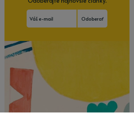
Odoberajte najnovšie články.
Odoberať
Subscribe to be notified of new content and