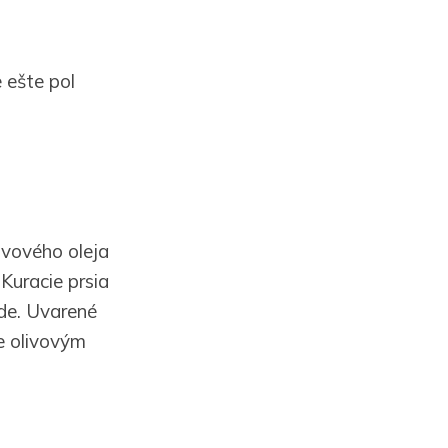
 ešte pol
livového oleja
 Kuracie prsia
de. Uvarené
e olivovým