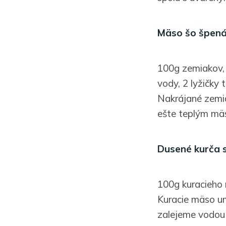
Mäso šo špen
100g zemiakov,
vody, 2 lyžičky t
Nakrájané zemi
ešte teplým mä
Dusené kurča
100g kuracieho 
Kuracie mäso u
zalejeme vodou