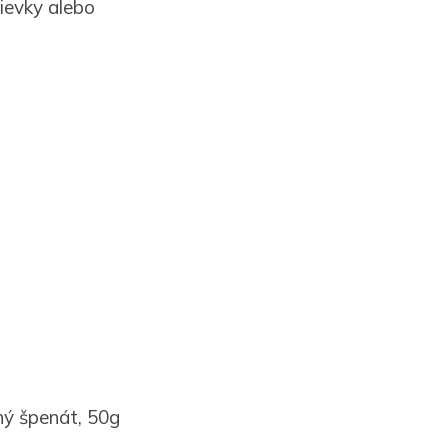
ievky alebo
ný špenát, 50g