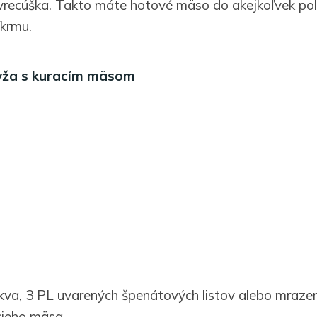
recúška. Takto máte hotové mäso do akejkoľvek pol
íkrmu.
yža s kuracím mäsom
kva, 3 PL uvarených špenátových listov alebo mraze
cieho mäsa