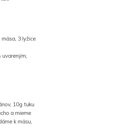
mäsa, 3 lyžice
s uvareným,
ánov, 10g tuku
cho a mierne
idáme k mäsu,