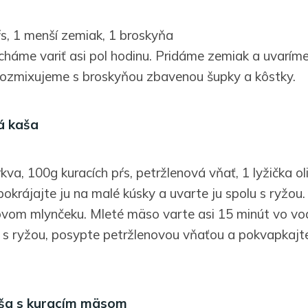
ŕs, 1 menší zemiak, 1 broskyňa
echáme variť asi pol hodinu. Pridáme zemiak a uvaríme
rozmixujeme s broskyňou zbavenou šupky a kôstky.
á kaša
rkva, 100g kuracích pŕs, petržlenová vňať, 1 lyžička o
pokrájajte ju na malé kúsky a uvarte ju spolu s ryžou.
vom mlynčeku. Mleté mäso varte asi 15 minút vo vo
s ryžou, posypte petržlenovou vňaťou a pokvapkajt
ša s kuracím mäsom