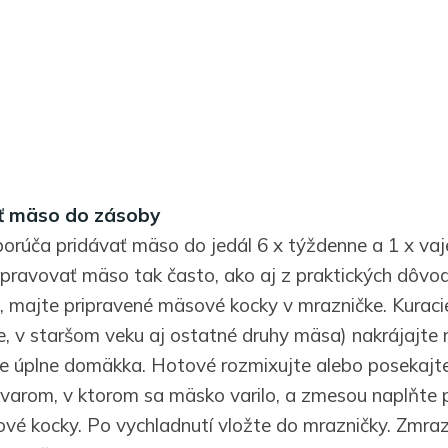
iť mäso do zásoby
porúča pridávať mäso do jedál 6 x týždenne a 1 x vaj
ipravovať mäso tak často, ako aj z praktických dôvo
e, majte pripravené mäsové kocky v mrazničke.
Kuraci
čie, v staršom veku aj ostatné druhy mäsa) nakrájajte
e úplne domäkka. Hotové rozmixujte alebo posekajt
ývarom, v ktorom sa mäsko varilo, a zmesou naplňte 
vé kocky. Po vychladnutí vložte do mrazničky. Zmra