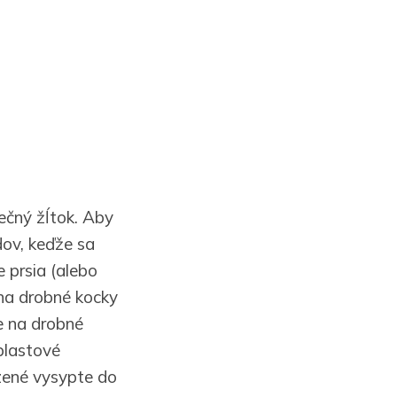
ečný žĺtok. Aby
dov, keďže sa
e prsia (alebo
 na drobné kocky
e na drobné
plastové
zené vysypte do