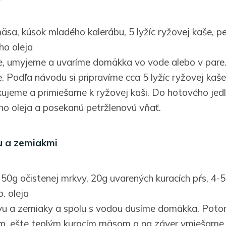
äsa, kúsok mladého kalerábu, 5 lyžíc ryžovej kaše, p
ého oleja
e, umyjeme a uvaríme domäkka vo vode alebo v pare
. Podľa návodu si pripravíme cca 5 lyžíc ryžovej kaše
jeme a primiešame k ryžovej kaši. Do hotového jed
ého oleja a posekanú petržlenovú vňať.
u a zemiakmi
50g očistenej mrkvy, 20g uvarených kuracích pŕs, 4-5 
p. oleja
u a zemiaky a spolu s vodou dusíme domäkka. Pot
m, ešte teplým kuracím mäsom a na záver vmiešame 