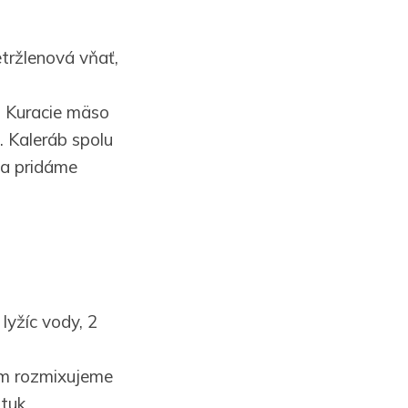
etržlenová vňať,
. Kuracie mäso
. Kaleráb spolu
la pridáme
lyžíc vody, 2
om rozmixujeme
tuk.