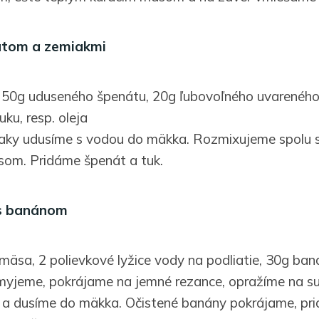
átom a zemiakmi
 50g uduseného špenátu, 20g ľubovoľného uvareného 
uku, resp. oleja
aky udusíme s vodou do mäkka. Rozmixujeme spolu 
som. Pridáme špenát a tuk.
 s banánom
mäsa, 2 polievkové lyžice vody na podliatie, 30g ban
myjeme, pokrájame na jemné rezance, opražíme na su
 a dusíme do mäkka. Očistené banány pokrájame, pr