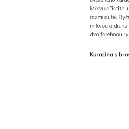
Mrkvu očistite, 
rozmixujte. Ryž
mrkvou a druhú
dvojfarebnou ry
Kuracina s br