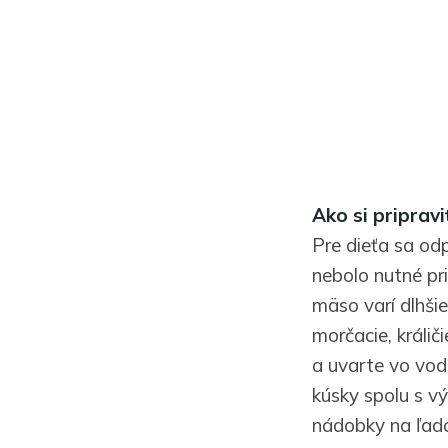
Ako si priprav
Pre dieťa sa od
nebolo nutné pr
mäso varí dlhši
morčacie, králi
a uvarte vo vod
kúsky spolu s v
nádobky na ľado