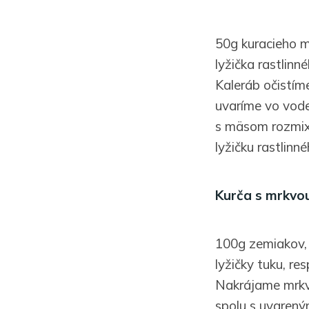
50g kuracieho m
lyžička rastlinn
Kaleráb očistím
uvaríme vo vode
s mäsom rozmixu
lyžičku rastlinn
Kurča s mrkvo
100g zemiakov, 
lyžičky tuku, res
Nakrájame mrkv
spolu s uvarený