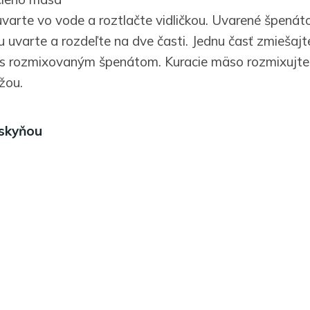
uvarte vo vode a roztlačte vidličkou. Uvarené špenáto
u uvarte a rozdeľte na dve časti. Jednu časť zmiešajt
 s rozmixovaným špenátom. Kuracie mäso rozmixujte
žou.
oskyňou