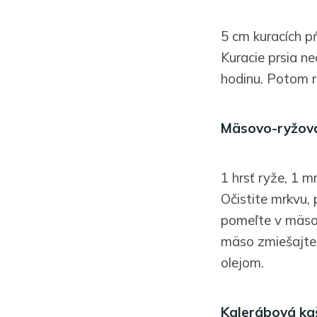
5 cm kuracích p
Kuracie prsia n
hodinu. Potom 
Mäsovo-ryžov
1 hrsť ryže, 1 m
Očistite mrkvu, 
pomeľte v mäso
mäso zmiešajte 
olejom.
Kalerábová ka