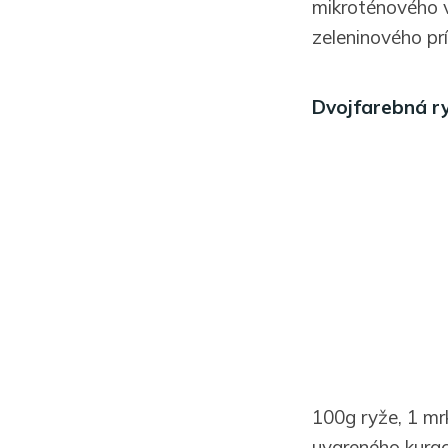
mikroténového v
zeleninového pr
Dvojfarebná r
100g ryže, 1 mr
uvareného kura