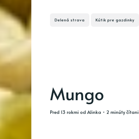
Delená strava
Kútik pre gazdinky
Mungo
pred 13 rokmi
od
Alinka
• 2 minúty čítan