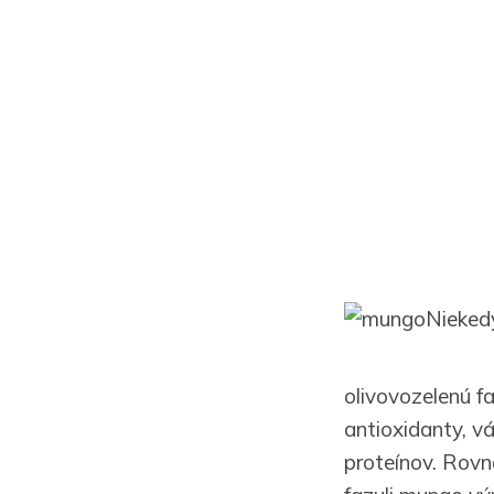
Niekedy
olivovozelenú f
antioxidanty, v
proteínov. Rovn