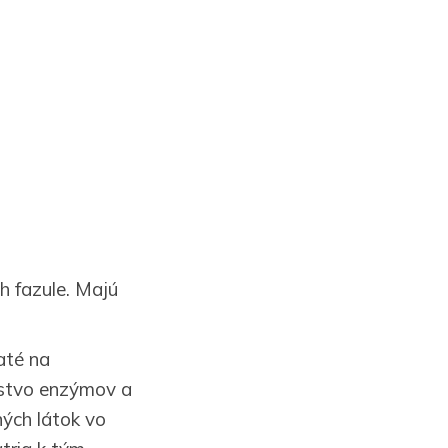
h fazule. Majú
até na
ožstvo enzýmov a
ých látok vo