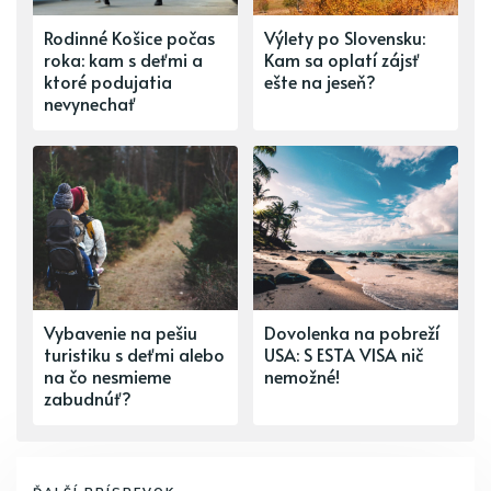
Rodinné Košice počas
Výlety po Slovensku:
roka: kam s deťmi a
Kam sa oplatí zájsť
ktoré podujatia
ešte na jeseň?
nevynechať
Vybavenie na pešiu
Dovolenka na pobreží
turistiku s deťmi alebo
USA: S ESTA VISA nič
na čo nesmieme
nemožné!
zabudnúť?