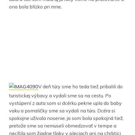
ona bola blízko pri mne.
V deň túry sme ho teda tiež pribalili do
turistickej výbavy a vydali sme sa na cestu. Po
vystúpení z auta som si dcérku pekne upla do baby
vaku a pomaličky sme sa vydali na túru. Dcéra si
spokojne užívala nosenie, ja som bola spokojná tiež,
pretože sme sa nemuseli obmedzovať v tempe a
necítila som žiadne tlaky v pleciach ani na chrbtici