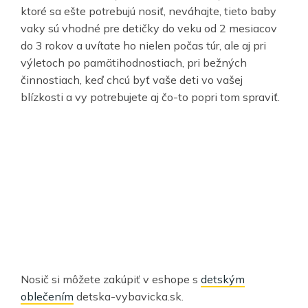
ktoré sa ešte potrebujú nosiť, neváhajte, tieto baby
vaky sú vhodné pre detičky do veku od 2 mesiacov
do 3 rokov a uvítate ho nielen počas túr, ale aj pri
výletoch po pamätihodnostiach, pri bežných
činnostiach, keď chcú byť vaše deti vo vašej
blízkosti a vy potrebujete aj čo-to popri tom spraviť.
Nosič si môžete zakúpiť v eshope s
detským
oblečením
detska-vybavicka.sk.