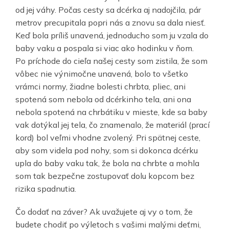
od jej váhy. Počas cesty sa dcérka aj nadojčila, pár
metrov precupitala popri nás a znovu sa dala niesť.
Keď bola príliš unavená, jednoducho som ju vzala do
baby vaku a pospala si viac ako hodinku v ňom.
Po príchode do cieľa našej cesty som zistila, že som
vôbec nie výnimočne unavená, bolo to všetko
vrámci normy, žiadne bolesti chrbta, pliec, ani
spotená som nebola od dcérkinho tela, ani ona
nebola spotená na chrbátiku v mieste, kde sa baby
vak dotýkal jej tela, čo znamenalo, že materiál (prací
kord) bol veľmi vhodne zvolený. Pri spätnej ceste,
aby som videla pod nohy, som si dokonca dcérku
upla do baby vaku tak, že bola na chrbte a mohla
som tak bezpečne zostupovať dolu kopcom bez
rizika spadnutia.
Čo dodať na záver? Ak uvažujete aj vy o tom, že
budete chodiť po výletoch s vašimi malými deťmi,