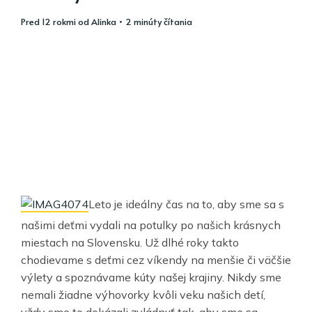
pred 12 rokmi
od
Alinka
• 2 minúty čítania
Leto je ideálny čas na to, aby sme sa s
našimi deťmi vydali na potulky po našich krásnych
miestach na Slovensku. Už dlhé roky takto
chodievame s deťmi cez víkendy na menšie či väčšie
výlety a spoznávame kúty našej krajiny. Nikdy sme
nemali žiadne výhovorky kvôli veku našich detí,