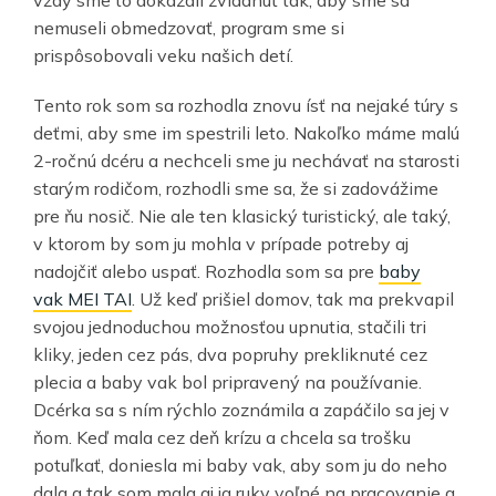
vždy sme to dokázali zvládnuť tak, aby sme sa
nemuseli obmedzovať, program sme si
prispôsobovali veku našich detí.
Tento rok som sa rozhodla znovu ísť na nejaké túry s
deťmi, aby sme im spestrili leto. Nakoľko máme malú
2-ročnú dcéru a nechceli sme ju nechávať na starosti
starým rodičom, rozhodli sme sa, že si zadovážime
pre ňu nosič. Nie ale ten klasický turistický, ale taký,
v ktorom by som ju mohla v prípade potreby aj
nadojčiť alebo uspať. Rozhodla som sa pre
baby
vak MEI TAI
. Už keď prišiel domov, tak ma prekvapil
svojou jednoduchou možnosťou upnutia, stačili tri
kliky, jeden cez pás, dva popruhy prekliknuté cez
plecia a baby vak bol pripravený na používanie.
Dcérka sa s ním rýchlo zoznámila a zapáčilo sa jej v
ňom. Keď mala cez deň krízu a chcela sa trošku
potuľkať, doniesla mi baby vak, aby som ju do neho
dala a tak som mala aj ja ruky voľné na pracovanie a