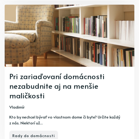
Pri zariaďovaní domácnosti
nezabudnite aj na menšie
maličkosti
Vladimír
Kto by nechcel bývať vo vlastnom dome či byte? Určite každý
z nás. Niektorí už...
Rady do domácnosti