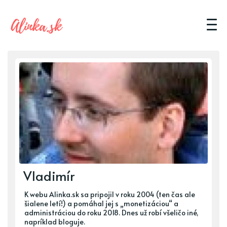
Vladimír
K webu Alinka.sk sa pripojil v roku 2004 (ten čas ale
šialene letí!) a pomáhal jej s „monetizáciou“ a
administráciou do roku 2018. Dnes už robí všeličo iné,
napríklad bloguje.