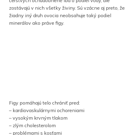
čerstvých ochudobnené iba o podiel vody, ale
zostávajú v nich všetky živiny. Sú vzácne aj preto, že
žiadny iný druh ovocia neobsahuje taký podiel
minerálov ako práve figy.
Figy pomáhajú telo chrániť pred:
– kardiovaskulárnymi ochoreniami
– vysokým krvným tlakom
– zlým cholesterolom
– problémami s kosťami