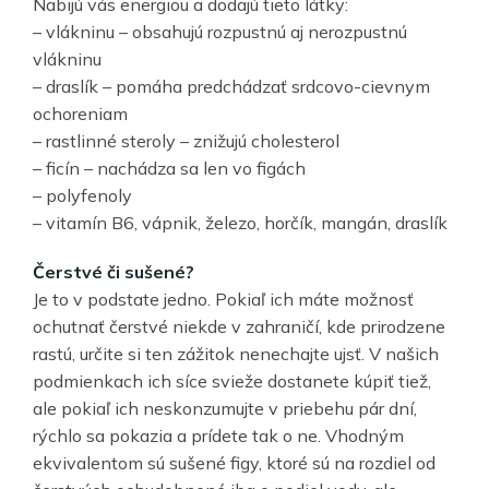
Nabijú vás energiou a dodajú tieto látky:
– vlákninu – obsahujú rozpustnú aj nerozpustnú
vlákninu
– draslík – pomáha predchádzať srdcovo-cievnym
ochoreniam
– rastlinné steroly – znižujú cholesterol
– ficín – nachádza sa len vo figách
– polyfenoly
– vitamín B6, vápnik, železo, horčík, mangán, draslík
Čerstvé či sušené?
Je to v podstate jedno. Pokiaľ ich máte možnosť
ochutnať čerstvé niekde v zahraničí, kde prirodzene
rastú, určite si ten zážitok nenechajte ujsť. V našich
podmienkach ich síce svieže dostanete kúpiť tiež,
ale pokiaľ ich neskonzumujte v priebehu pár dní,
rýchlo sa pokazia a prídete tak o ne. Vhodným
ekvivalentom sú sušené figy, ktoré sú na rozdiel od