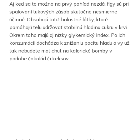
Aj keď sa to možno na prvý pohľad nezdá, figy sú pri
spaľovaní tukových zásob skutočne nesmierne
účinné. Obsahujú totiž balastné látky, ktoré
pomáhajú telu udržovať stabilnú hladinu cukru v krvi.
Okrem toho majú aj nízky glykemický index. Po ich
konzumácii dochádza k zníženiu pocitu hladu a vy už
tak nebudete mať chuť na kalorické bomby v
podobe čokolád či keksov.