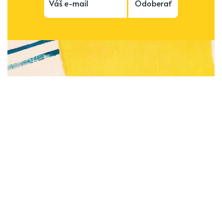
Odoberať
Subscribe to be notified of new content and
support Alinka.sk - Život a krása šikovnej
ženy, help keep this site independent.