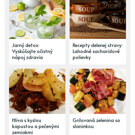
Jarný detox:
Recepty delenej stravy:
Vyskúšajte očistný
Lahodné sacharidové
nápoj zdravia
polievky
Hliva s kyslou
Grilovaná zelenina so
kapustou a pečenými
slaninkou
zemiakmi