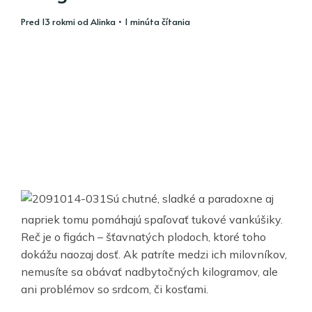
pred 13 rokmi
od
Alinka
• 1 minúta čítania
Sú chutné, sladké a paradoxne aj
napriek tomu pomáhajú spaľovať tukové vankúšiky.
Reč je o figách – šťavnatých plodoch, ktoré toho
dokážu naozaj dosť. Ak patríte medzi ich milovníkov,
nemusíte sa obávať nadbytočných kilogramov, ale
ani problémov so srdcom, či kosťami.