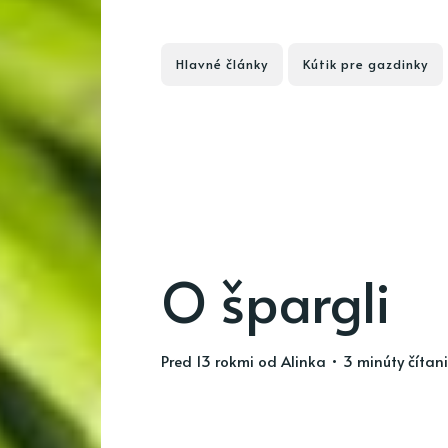
Hlavné články
Kútik pre gazdinky
O špargli
pred 13 rokmi
od
Alinka
• 3 minúty čítan