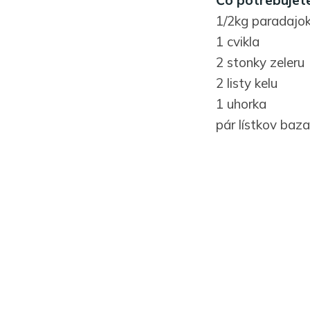
Čo potrebujete
1/2kg paradajok 
1 cvikla
2 stonky zeleru
2 listy kelu
1 uhorka
pár lístkov baza