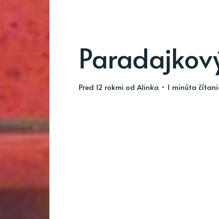
Paradajkov
pred 12 rokmi
od
Alinka
• 1 minúta čítan