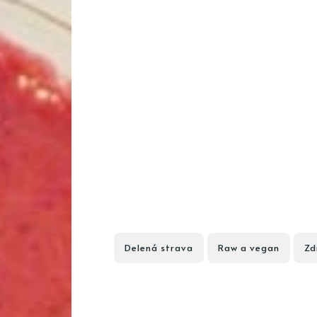
Delená strava
Raw a vegan
Zd