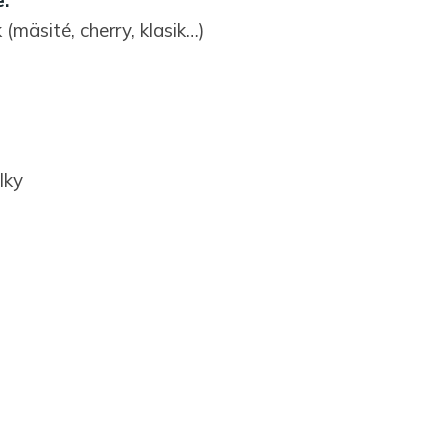
:
(mäsité, cherry, klasik…)
lky