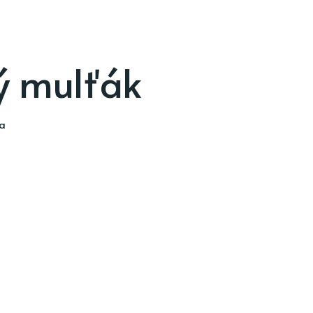
ý mulťák
ia