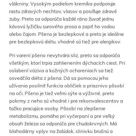
vlákniny. Vysokým podielom kremíka podporuje
rastu zdravých nechtov, vlasov a posilľuje zdravé
zuby. Preto sa odporúča každé ráno žuvať jednu
kávovú lyžičku surového prosa a zapiť ho vodou
alebo čajom. Pšeno je bezlepkové a preto je ideálne
pre bezlepkovú diétu, vhodné sú tiež pre alergikov.
Pri varení pšeno nevytvára sliz, preto sa odporúča
všetkým, ktorí trpia zahlienením dýchacích ciest. Pri
oslabení väziva a kožných ochoreniach sa tiež
osvedčila diéta z pšena. Dá sa pomocou jeho
užívania posilniť funkcia obličiek a priaznivo pôsobí
na oči. Pšeno je tiež veľmi sýte a výživné, preto
pokrmy z neho sú vhodné i pre rekonvalescentov a
ťažko pracujúce osoby. Pôsobí na zlepšenie
metabolizmu, pomáha pri vyčerpaní a pre veľký
obsah železa sa odporúča pre chudokrvných. Má
blahodárny vplyv na žalúdok, slinivku brušnú a