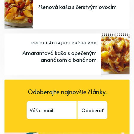
Pšenová kaša s čerstvým ovocím
PREDCHÁDZAJÚCI PRÍSPEVOK
Amarantová kaša s opečeným
ananásom a banánom
Odoberajte najnovšie články.
Odoberať