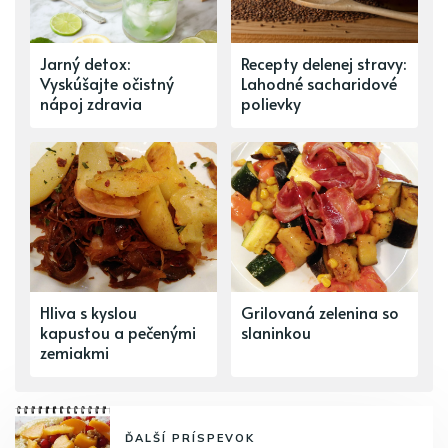
Jarný detox:
Recepty delenej stravy:
Vyskúšajte očistný
Lahodné sacharidové
nápoj zdravia
polievky
Hliva s kyslou
Grilovaná zelenina so
kapustou a pečenými
slaninkou
zemiakmi
ĎALŠÍ PRÍSPEVOK