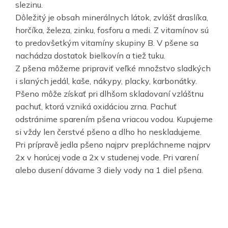
slezinu.
Dôležitý je obsah minerálnych látok, zvlášť draslíka,
horčíka, železa, zinku, fosforu a medi. Z vitamínov sú
to predovšetkým vitamíny skupiny B. V pšene sa
nachádza dostatok bielkovín a tiež tuku.
Z pšena môžeme pripraviť veľké množstvo sladkých
i slaných jedál, kaše, nákypy, placky, karbonátky.
Pšeno môže získať pri dlhšom skladovaní vzláštnu
pachuť, ktorá vzniká oxidáciou zrna. Pachuť
odstránime sparením pšena vriacou vodou. Kupujeme
si vždy len čerstvé pšeno a dlho ho neskladujeme.
Pri prípravě jedla pšeno najprv prepláchneme najprv
2x v horúcej vode a 2x v studenej vode. Pri varení
alebo dusení dávame 3 diely vody na 1 diel pšena.