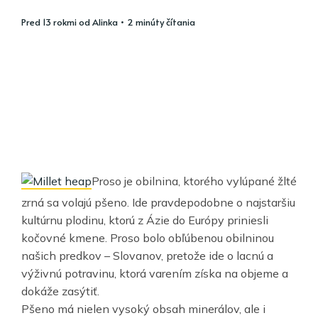
pred 13 rokmi
od
Alinka
• 2 minúty čítania
Proso je obilnina, ktorého vylúpané žlté
zrná sa volajú pšeno. Ide pravdepodobne o najstaršiu
kultúrnu plodinu, ktorú z Ázie do Európy priniesli
kočovné kmene. Proso bolo obľúbenou obilninou
našich predkov – Slovanov, pretože ide o lacnú a
výživnú potravinu, ktorá varením získa na objeme a
dokáže zasýtiť.
Pšeno má nielen vysoký obsah minerálov, ale i