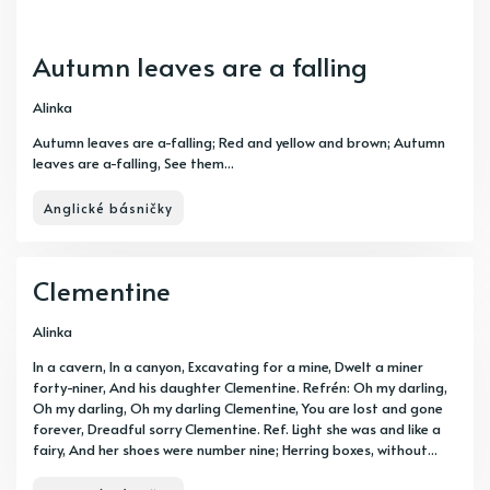
Autumn leaves are a falling
Alinka
Autumn leaves are a-falling; Red and yellow and brown; Autumn
leaves are a-falling, See them...
Anglické básničky
Clementine
Alinka
In a cavern, In a canyon, Excavating for a mine, Dwelt a miner
forty-niner, And his daughter Clementine. Refrén: Oh my darling,
Oh my darling, Oh my darling Clementine, You are lost and gone
forever, Dreadful sorry Clementine. Ref. Light she was and like a
fairy, And her shoes were number nine; Herring boxes, without...