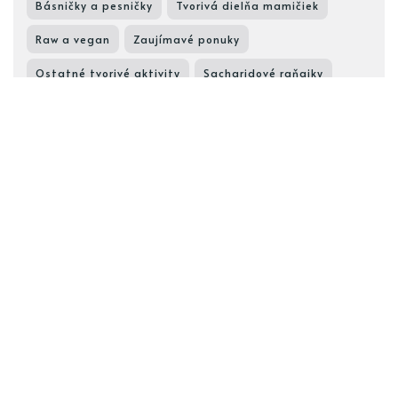
Básničky a pesničky
Tvorivá dielňa mamičiek
Raw a vegan
Zaujímavé ponuky
Ostatné tvorivé aktivity
Sacharidové raňajky
Rady do domácnosti
Sacharidové hlavné jedlá
Recepty šikovných gazdiniek
Rozprávky
Všeobecné rady
Ostatné kreatívne nápady
Zdravé koláčiky
Torty a koláče
Jarné nápady
Beauty okienko
Zdravé nápoje