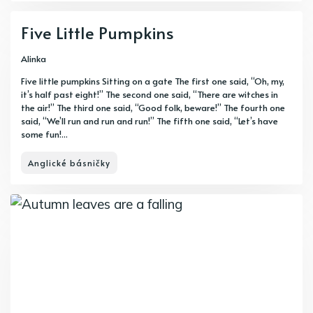
Five Little Pumpkins
Alinka
Five little pumpkins Sitting on a gate The first one said, “Oh, my,
it’s half past eight!” The second one said, “There are witches in
the air!” The third one said, “Good folk, beware!” The fourth one
said, “We’ll run and run and run!” The fifth one said, “Let’s have
some fun!...
Anglické básničky