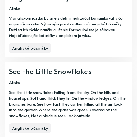
Alinka
V anglickom jazyku by sme s deťmi mali začať komunikovať v čo
najskoršom veku. Výborným prostriedkom sú anglické básničky.
Deti sa ich rýchlo naučia a učenie formou básne je zábavou.
Najobľúbenejšie básničky v anglickom jazyku...
Anglické básničky
See the Little Snowflakes
Alinka
See the little snowflakes Falling from the sky, On the hills and
housetops, Soft and thick they lie. On the window ledges, On the
branches bare; See how fast they gather, Filling all the air! Look
into the garden Where the grass was green, Covered by the
snowflakes, Not a blade is seen. Look outside...
Anglické básničky