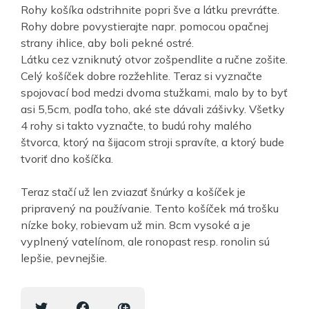
Rohy košíka odstrihnite popri šve a látku prevráťte.
Rohy dobre povystierajte napr. pomocou opačnej
strany ihlice, aby boli pekné ostré.
Látku cez vzniknutý otvor zošpendlite a ručne zošite.
Celý košíček dobre rozžehlite. Teraz si vyznačte
spojovací bod medzi dvoma stužkami, malo by to byť
asi 5,5cm, podľa toho, aké ste dávali zášivky. Všetky
4 rohy si takto vyznačte, to budú rohy malého
štvorca, ktorý na šijacom stroji spravíte, a ktorý bude
tvoriť dno košíčka.
Teraz stačí už len zviazať šnúrky a košíček je
pripravený na používanie. Tento košíček má trošku
nízke boky, robievam už min. 8cm vysoké a je
vyplnený vatelínom, ale ronopast resp. ronolin sú
lepšie, pevnejšie.