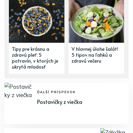
Tipy pre krásnu a
V hlavnej úlohe šalát!
zdravú pleť: 5
5 tipov na ľahkú a
potravín, v ktorých je
zdravú večeru
ukrytá mladosť
ĎALŠÍ PRÍSPEVOK
Postavičky z viečka