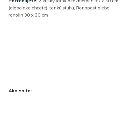
Potrebujete:
2 kúsky látok o rozmeroch 30 x 30 cm
(alebo ako chcete), tenkú stuhu, Ronopast alebo
ronolin 30 x 30 cm
Ako na to: