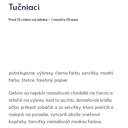
Tučniaci
pred 13 rokmi
od
Alinka
• 1 minúta čítania
potrebujeme: výkresy, čiernu farbu, servítky, modrú
farbu, štetce, farebný papier
Deťom sa najskôr namaľovali chodidlá na čierno a
otlačili na výkres, keď to uschlo, domaľovali krídla,
očka, prilepili zobáčik a zo servítky, ktorú pokrčili a
nalepili na pozadie, vytvorili akože snehové
kopčeky. Servítky namaľovali modrou farbou.