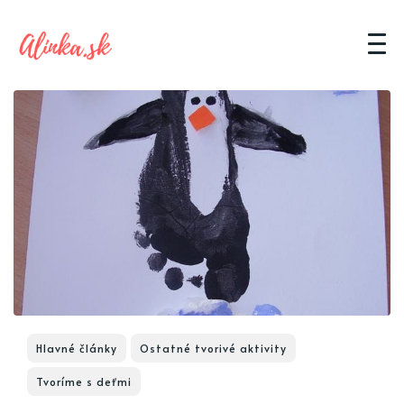
Hlavné články
Ostatné tvorivé aktivity
Tvoríme s deťmi