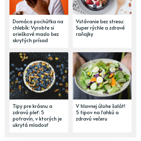
Domáca pochúťka na
Vstávanie bez stresu:
chlebík: Vyrobte si
Super rýchle a zdravé
orieškové maslo bez
raňajky
skrytých prísad
Tipy pre krásnu a
V hlavnej úlohe šalát!
zdravú pleť: 5
5 tipov na ľahkú a
potravín, v ktorých je
zdravú večeru
ukrytá mladosť