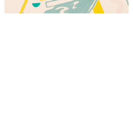
Píšeme pre mamičky aj oteckov. Kreatívne nápady
pre čas s deťmi. Články o rodine, básničky a pesničky
pre deti. Slovenské zvyky a sviatky a recepty.