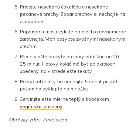
Pridajte nasekanú čokoládu a nasekané
pekanové orechy. Zopár orechov si nechajte na
ozdobenie.
Pripravenú masu vylejte na plech a rovnomerne
zarovnajte. Vrch posypte zvyšnými nasekanými
orechmi.
Plech vložte do vyhriatej rúry približne na 20-
25 minút. Hotový koláč má byť po okrajoch
upečený, no v strede ešte tekutý.
Po vybratí z rúry ho nechajte 5 minút postáť,
potom ho vyklopte na mriežku.
Servírujte ešte mierne teplý s kopčekom
vegánskej zmrzliny
.
Obrázky zdroj: Pexels.com