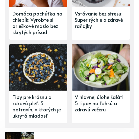
Domáca pochúťka na
Vstávanie bez stresu:
chlebík: Vyrobte si
Super rýchle a zdravé
orieškové maslo bez
raňajky
skrytých prísad
Tipy pre krásnu a
V hlavnej úlohe šalát!
zdravú pleť: 5
5 tipov na ľahkú a
potravín, v ktorých je
zdravú večeru
ukrytá mladosť