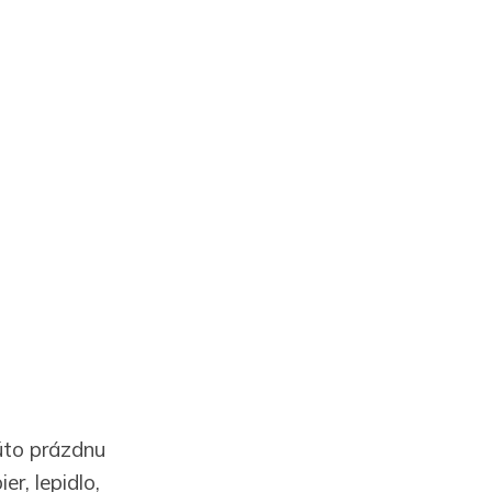
túto prázdnu
er, lepidlo,