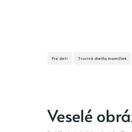
Pre deti
Tvorivá dielňa mamičiek
Veselé obrá