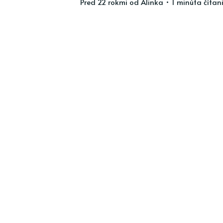
pred 22 rokmi
od
Alinka
• 1 minúta čítan