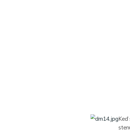
Keď 
stenu