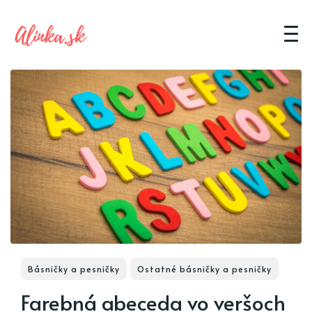
Básničky a pesničky
Ostatné básničky a pesničky
Farebná abeceda vo veršoch