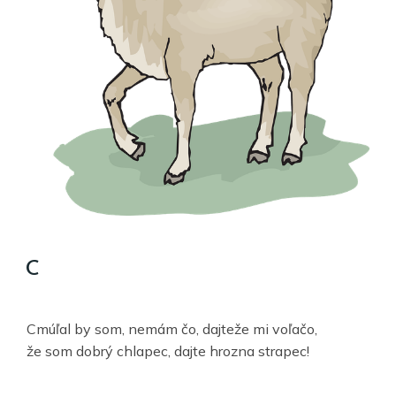
C
Cmúľal by som, nemám čo, dajteže mi voľačo,
že som dobrý chlapec, dajte hrozna strapec!