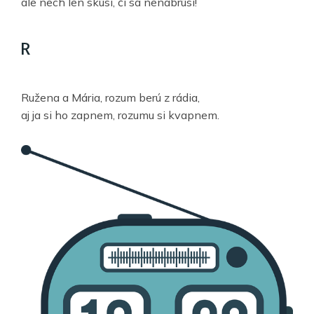
ale nech len skúsi, či sa nenabrúsi!
R
Ružena a Mária, rozum berú z rádia,
aj ja si ho zapnem, rozumu si kvapnem.