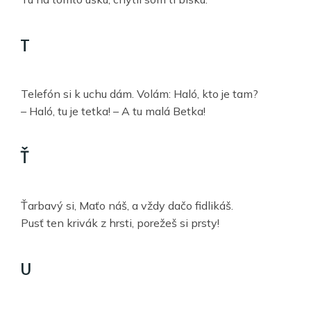
T
Telefón si k uchu dám. Volám: Haló, kto je tam?
– Haló, tu je tetka! – A tu malá Betka!
Ť
Ťarbavý si, Maťo náš, a vždy dačo fidlikáš.
Pusť ten krivák z hrsti, porežeš si prsty!
U