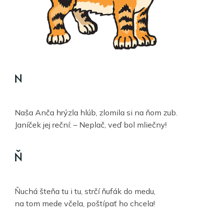
N
Naša Anča hrýzla hlúb, zlomila si na ňom zub.
Janíček jej reční: – Neplač, veď bol mliečny!
Ň
Ňuchá šteňa tu i tu, strčí ňufák do medu,
na tom mede včela, poštípať ho chcela!