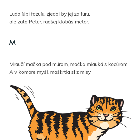
Ľudo ľúbi fazuľu, zjedol by jej za fúru,
ale zato Peter, radšej klobás meter.
M
Mraučí mačka pod múrom, mačka miauká s kocúrom.
A v komore myši, maškrtia si z misy.