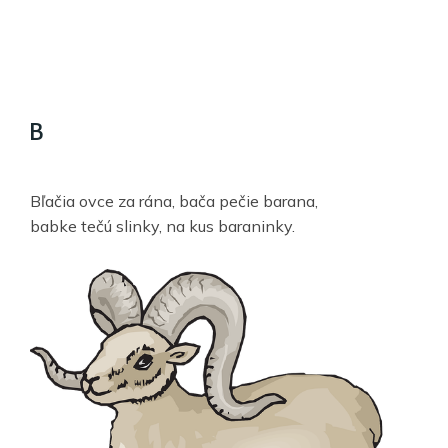
B
Bľačia ovce za rána, bača pečie barana,
babke tečú slinky, na kus baraninky.