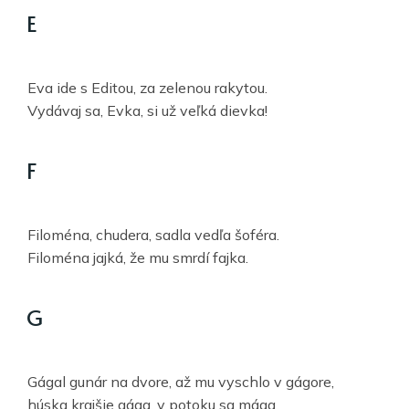
E
Eva ide s Editou, za zelenou rakytou.
Vydávaj sa, Evka, si už veľká dievka!
F
Filoména, chudera, sadla vedľa šoféra.
Filoména jajká, že mu smrdí fajka.
G
Gágal gunár na dvore, až mu vyschlo v gágore,
húska krajšie gága, v potoku sa mága.