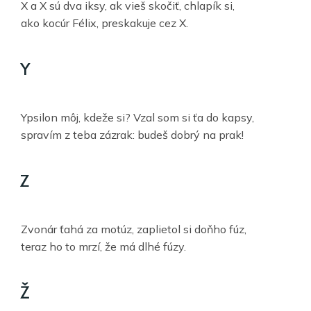
X a X sú dva iksy, ak vieš skočiť, chlapík si,
ako kocúr Félix, preskakuje cez X.
Y
Ypsilon môj, kdeže si? Vzal som si ťa do kapsy,
spravím z teba zázrak: budeš dobrý na prak!
Z
Zvonár ťahá za motúz, zaplietol si doňho fúz,
teraz ho to mrzí, že má dlhé fúzy.
Ž