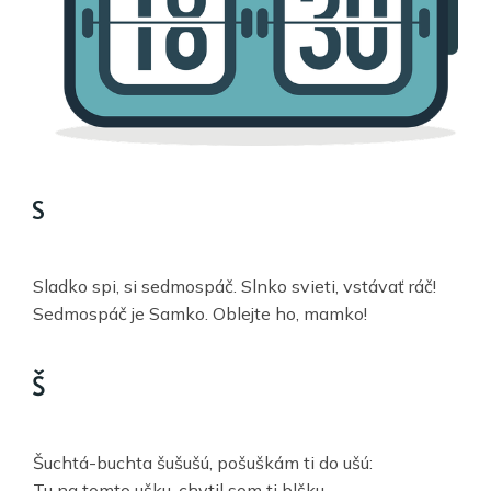
S
Sladko spi, si sedmospáč. Slnko svieti, vstávať ráč!
Sedmospáč je Samko. Oblejte ho, mamko!
Š
Šuchtá-buchta šušušú, pošuškám ti do ušú:
Tu na tomto ušku, chytil som ti blšku.