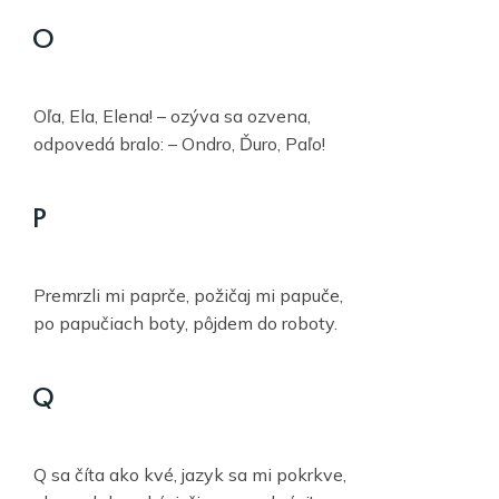
O
Oľa, Ela, Elena! – ozýva sa ozvena,
odpovedá bralo: – Ondro, Ďuro, Paľo!
P
Premrzli mi paprče, požičaj mi papuče,
po papučiach boty, pôjdem do roboty.
Q
Q sa číta ako kvé, jazyk sa mi pokrkve,