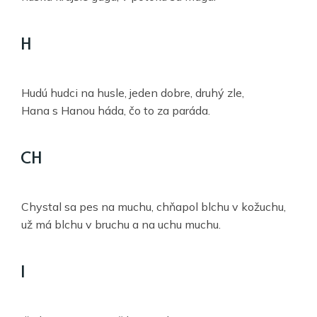
H
Hudú hudci na husle, jeden dobre, druhý zle,
Hana s Hanou háda, čo to za paráda.
CH
Chystal sa pes na muchu, chňapol blchu v kožuchu,
už má blchu v bruchu a na uchu muchu.
I