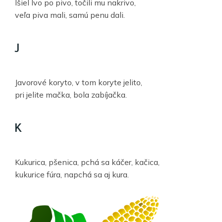
Išiel Ivo po pivo, točili mu nakrivo,
veľa piva mali, samú penu dali.
J
Javorové koryto, v tom koryte jelito,
pri jelite mačka, bola zabíjačka.
K
Kukurica, pšenica, pchá sa káčer, kačica,
kukurice fúra, napchá sa aj kura.