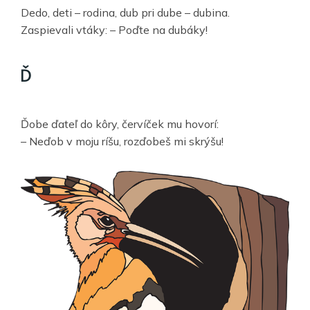
Dedo, deti – rodina, dub pri dube – dubina.
Zaspievali vtáky: – Poďte na dubáky!
Ď
Ďobe ďateľ do kôry, červíček mu hovorí:
– Neďob v moju ríšu, rozďobeš mi skrýšu!