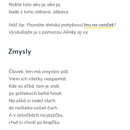
Robte toto ako ja, ako ja,
bude z toho zábava, zábava.
Náš tip: Poznáte detskú pohybovú
hru na venček
?
Vyskúšajte ju s pomocou Alinky aj vy.
Zmysly
Človek, ten má zmyslov päť.
Viem ich všetky naspamäť.
Kde sú očká, tam je zrak,
po prštekoch behá hmat.
Na ušká si sadol sluch,
do nošteka vošiel čuch.
A v ústočkách na jazýčku,
chuť si chodí po krajíčku.