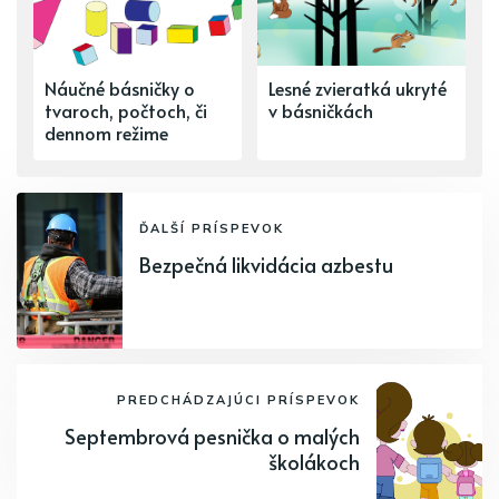
Náučné básničky o
Lesné zvieratká ukryté
tvaroch, počtoch, či
v básničkách
dennom režime
ĎALŠÍ PRÍSPEVOK
Bezpečná likvidácia azbestu
PREDCHÁDZAJÚCI PRÍSPEVOK
Septembrová pesnička o malých
školákoch