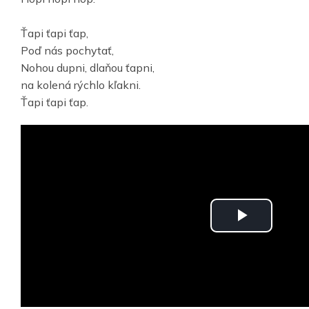
Ťapi ťapi ťap,
Poď nás pochytať,
Nohou dupni, dlaňou ťapni,
na kolená rýchlo kľakni.
Ťapi ťapi ťap.
P
l
a