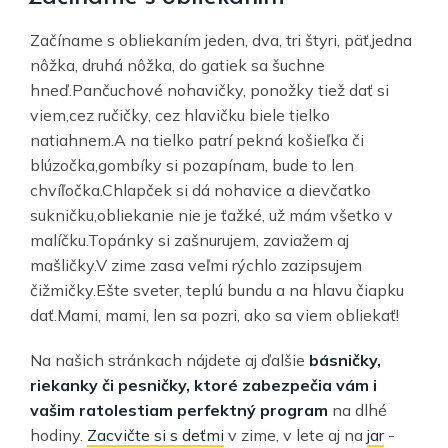
Začíname s obliekaním jeden, dva, tri štyri, päť,jedna
nôžka, druhá nôžka, do gatiek sa šuchne
hneď.Pančuchové nohavičky, ponožky tiež dať si
viem,cez ručičky, cez hlavičku biele tielko
natiahnem.A na tielko patrí pekná košieľka či
blúzočka,gombíky si pozapínam, bude to len
chvíľočka.Chlapček si dá nohavice a dievčatko
sukničku,obliekanie nie je ťažké, už mám všetko v
malíčku.Topánky si zašnurujem, zaviažem aj
mašličky.V zime zasa veľmi rýchlo zazipsujem
čižmičky.Ešte sveter, teplú bundu a na hlavu čiapku
dať.Mami, mami, len sa pozri, ako sa viem obliekať!
Na našich stránkach nájdete aj ďalšie
básničky,
riekanky či pesničky, ktoré zabezpečia vám i
vašim ratolestiam perfektný program
na dlhé
hodiny.
Zacvičte si s deťmi
v zime, v lete aj na
jar
-