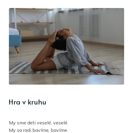
y
V
i
d
e
o
Hra v kruhu
My sme deti veselé, veselé.
My sa radi bavíme, bavíme.