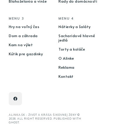
Blahoželania a vinše
Rady do domácnosti
MENU 3
MENU 4
Hry na voľný čas
Nátierky a šaláty
Dom a záhrada
Sacharidové hlavné
jedlá
Kam na výlet
Torty a koláče
Kútik pre gazdinky
O Alinke
Reklama
Kontakt
ALINKA.SK - ŽIVOT A KRÁSA ŠIKOVNEJ ŽENY ©
2026. ALL RIGHT RESERVED. PUBLISHED WITH
GHOST
.