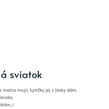
á sviatok
 mama moja, kytičku jej z lásky dám,
ievala,
zkám.:/