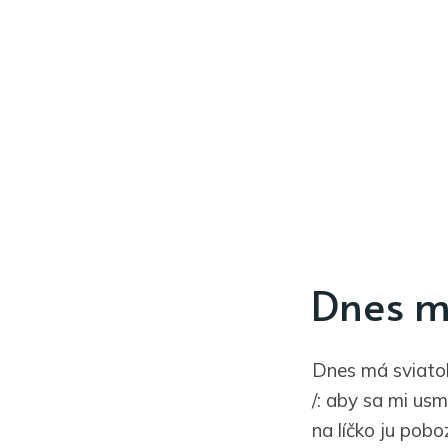
Dnes m
Dnes má sviatok
/: aby sa mi usm
na líčko ju pobo