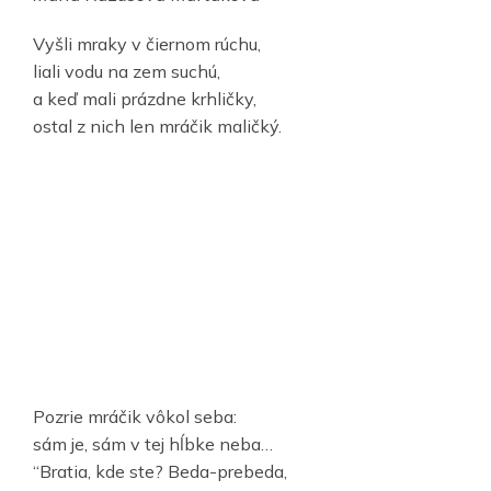
Vyšli mraky v čiernom rúchu,
liali vodu na zem suchú,
a keď mali prázdne krhličky,
ostal z nich len mráčik maličký.
Pozrie mráčik vôkol seba:
sám je, sám v tej hĺbke neba…
“Bratia, kde ste? Beda-prebeda,