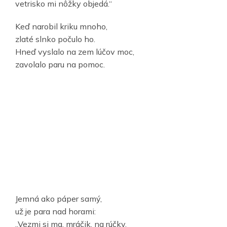
vetrisko mi nôžky objedá.“
Keď narobil kriku mnoho,
zlaté slnko počulo ho.
Hneď vyslalo na zem lúčov moc,
zavolalo paru na pomoc.
Jemná ako páper samý,
už je para nad horami:
„Vezmi si ma, mráčik, na rúčky,