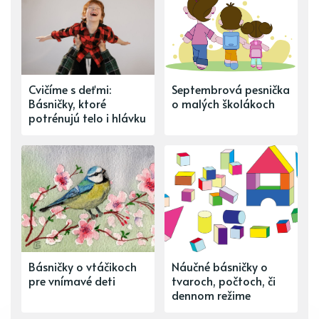
Cvičíme s deťmi:
Septembrová pesnička
Básničky, ktoré
o malých školákoch
potrénujú telo i hlávku
Básničky o vtáčikoch
Náučné básničky o
pre vnímavé deti
tvaroch, počtoch, či
dennom režime