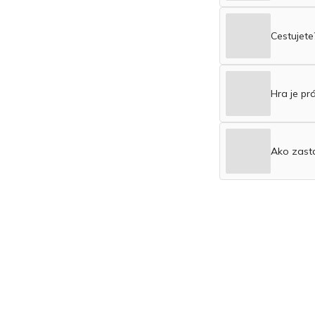
Cestujete
Hra je pr
Ako zasta