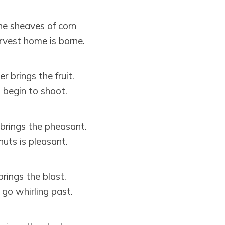
he sheaves of corn
rvest home is borne.
brings the fruit.
begin to shoot.
brings the pheasant.
uts is pleasant.
rings the blast.
 go whirling past.