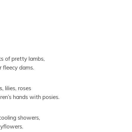
s of pretty lambs,
r fleecy dams.
, lilies, roses
ldren’s hands with posies.
cooling showers,
lyflowers.