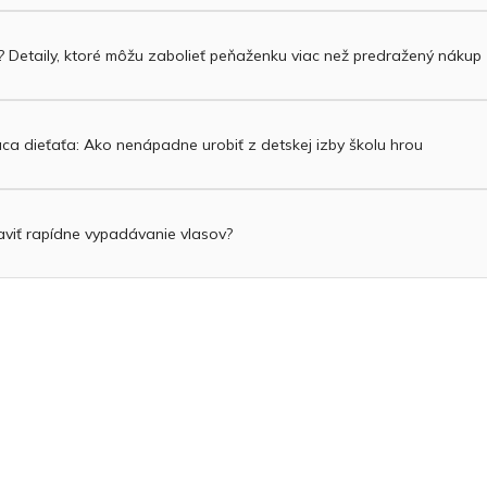
? Detaily, ktoré môžu zabolieť peňaženku viac než predražený nákup
áca dieťaťa: Ako nenápadne urobiť z detskej izby školu hrou
viť rapídne vypadávanie vlasov?