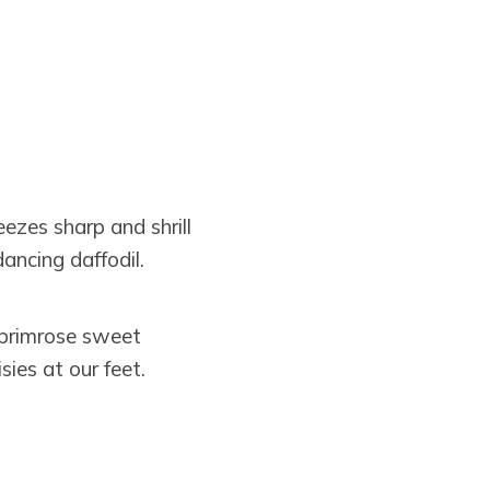
ezes sharp and shrill
ancing daffodil.
e primrose sweet
sies at our feet.