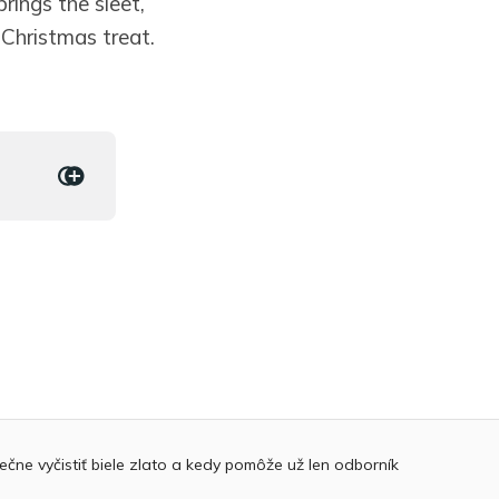
rings the sleet,
 Christmas treat.
čne vyčistiť biele zlato a kedy pomôže už len odborník