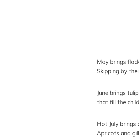
May brings flock
Skipping by thei
June brings tulips
that fill the chi
Hot July brings 
Apricots and gil