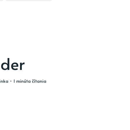
nder
inka
• 1 minúta čítania