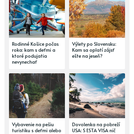
Rodinné Košice počas
Výlety po Slovensku:
roka: kam s deťmi a
Kam sa oplatí zájsť
ktoré podujatia
ešte na jeseň?
nevynechať
Vybavenie na pešiu
Dovolenka na pobreží
turistiku s deťmi alebo
USA: S ESTA VISA nič