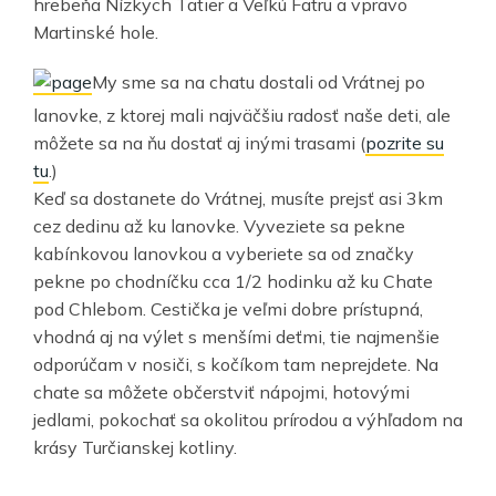
hrebeňa Nízkych Tatier a Veľkú Fatru a vpravo
Martinské hole.
My sme sa na chatu dostali od Vrátnej po
lanovke, z ktorej mali najväčšiu radosť naše deti, ale
môžete sa na ňu dostať aj inými trasami (
pozrite su
tu
.)
Keď sa dostanete do Vrátnej, musíte prejsť asi 3km
cez dedinu až ku lanovke. Vyveziete sa pekne
kabínkovou lanovkou a vyberiete sa od značky
pekne po chodníčku cca 1/2 hodinku až ku Chate
pod Chlebom. Cestička je veľmi dobre prístupná,
vhodná aj na výlet s menšími deťmi, tie najmenšie
odporúčam v nosiči, s kočíkom tam neprejdete. Na
chate sa môžete občerstviť nápojmi, hotovými
jedlami, pokochať sa okolitou prírodou a výhľadom na
krásy Turčianskej kotliny.