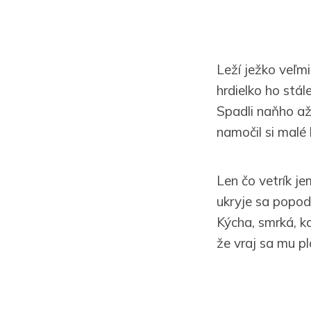
Leží ježko veľmi
hrdielko ho stále
Spadli naňho až 
namočil si malé 
Len čo vetrík je
ukryje sa popod
Kýcha, smrká, k
že vraj sa mu pl