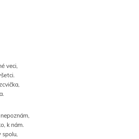
né veci,
šetci.
zcvička,
a.
u nepoznám,
ko, k nám.
 spolu,