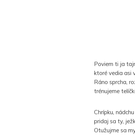
Poviem ti ja taj
ktoré vedia asi v
Ráno sprcha, ro
trénujeme telíčk
Chrípku, nádch
pridaj sa ty, jež
Otužujme sa my