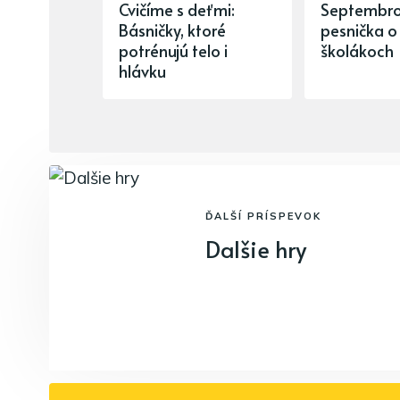
Cvičíme s deťmi:
Septembr
Básničky, ktoré
pesnička o
potrénujú telo i
školákoch
hlávku
ĎALŠÍ PRÍSPEVOK
Dalšie hry