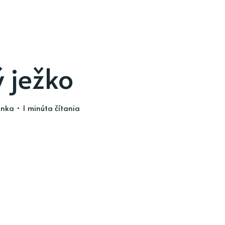
 ježko
inka
• 1 minúta čítania