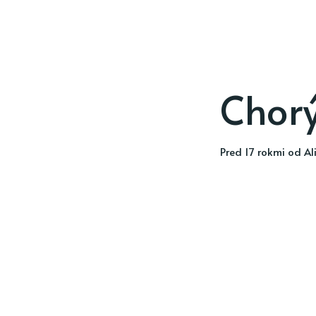
Chorý
pred 17 rokmi
od
Al