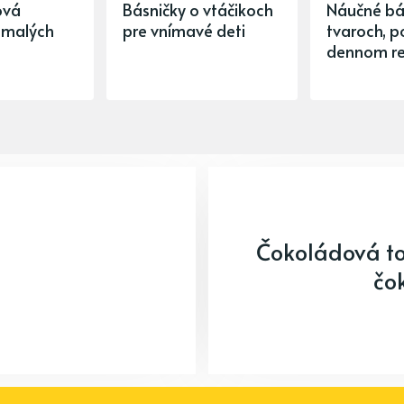
ová
Básničky o vtáčikoch
Náučné bá
 malých
pre vnímavé deti
tvaroch, po
dennom r
Čokoládová to
čo