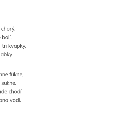
 chorý,
 bolí.
tri kvapky,
labky.
mne fúkne,
 sukne.
ade chodí,
ano vodí.