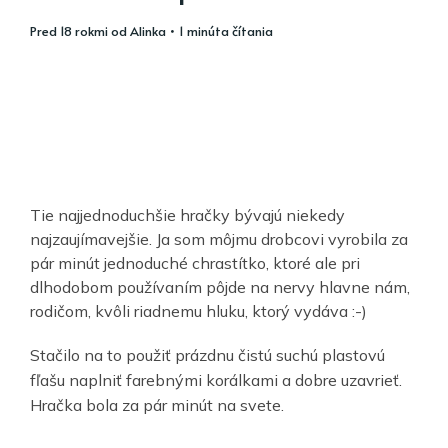
pred 18 rokmi
od
Alinka
• 1 minúta čítania
Tie najjednoduchšie hračky bývajú niekedy
najzaujímavejšie. Ja som môjmu drobcovi vyrobila za
pár minút jednoduché chrastítko, ktoré ale pri
dlhodobom používaním pôjde na nervy hlavne nám,
rodičom, kvôli riadnemu hluku, ktorý vydáva :-)
Stačilo na to použiť prázdnu čistú suchú plastovú
fľašu naplniť farebnými korálkami a dobre uzavrieť.
Hračka bola za pár minút na svete.