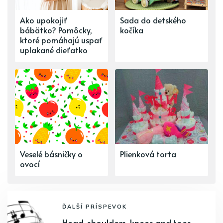
Ako upokojiť
Sada do detského
bábätko? Pomôcky,
kočíka
ktoré pomáhajú uspať
uplakané dieťatko
Veselé básničky o
Plienková torta
ovocí
ĎALŠÍ PRÍSPEVOK
Head, shoulders, knees and toes