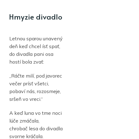
Hmyzie divadlo
Letnou sparou unavený
deň keď chcel ísť spať,
do divadla pani osa
hostí bola zvať:
„Ráčte milí, pod javorec
večer prísť všetci,
pobaví nás, rozosmeje,
sršeň vo vreci.“
A keď luna vo tme noci
lúče zmáčala,
chrobač lesa do divadla
svorne kráčala.