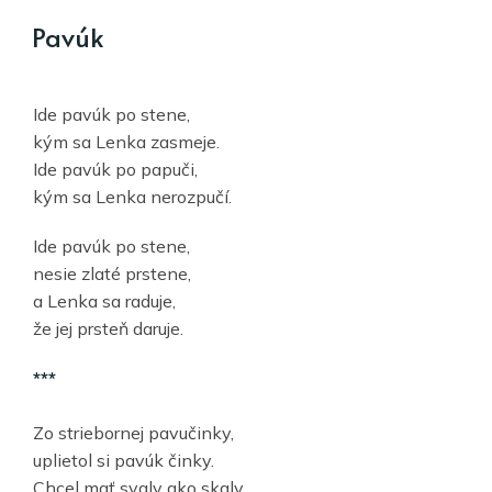
Pavúk
Ide pavúk po stene,
kým sa Lenka zasmeje.
Ide pavúk po papuči,
kým sa Lenka nerozpučí.
Ide pavúk po stene,
nesie zlaté prstene,
a Lenka sa raduje,
že jej prsteň daruje.
***
Zo striebornej pavučinky,
uplietol si pavúk činky.
Chcel mať svaly ako skaly,