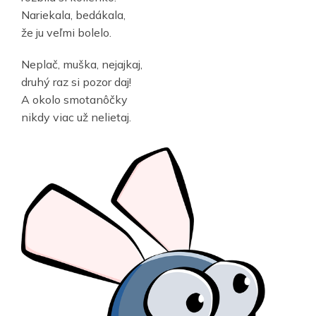
Nariekala, bedákala,
že ju veľmi bolelo.
Neplač, muška, nejajkaj,
druhý raz si pozor daj!
A okolo smotanôčky
nikdy viac už nelietaj.