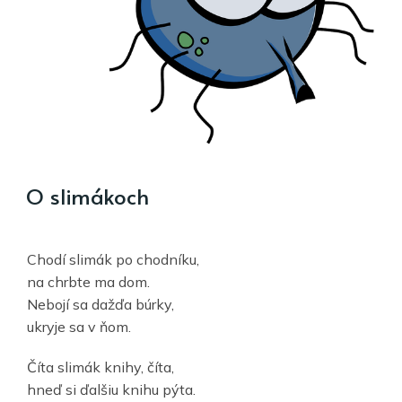
O slimákoch
Chodí slimák po chodníku,
na chrbte ma dom.
Nebojí sa dažďa búrky,
ukryje sa v ňom.
Číta slimák knihy, číta,
hneď si ďalšiu knihu pýta.