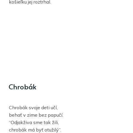
košieľku jej roztrhal.
Chrobák
Chrobák svoje deti učí,
behať v zime bez papučí.
“Odjakživa sme tak žili,
chrobák má byť otužilý”.