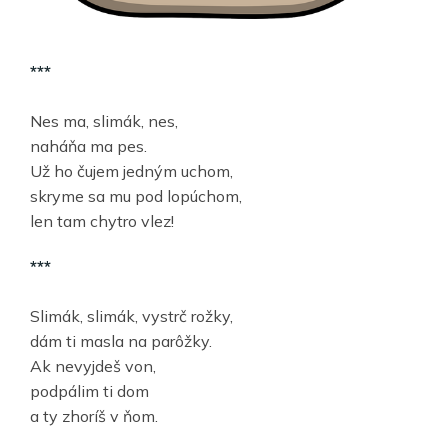
***
Nes ma, slimák, nes,
naháňa ma pes.
Už ho čujem jedným uchom,
skryme sa mu pod lopúchom,
len tam chytro vlez!
***
Slimák, slimák, vystrč rožky,
dám ti masla na parôžky.
Ak nevyjdeš von,
podpálim ti dom
a ty zhoríš v ňom.