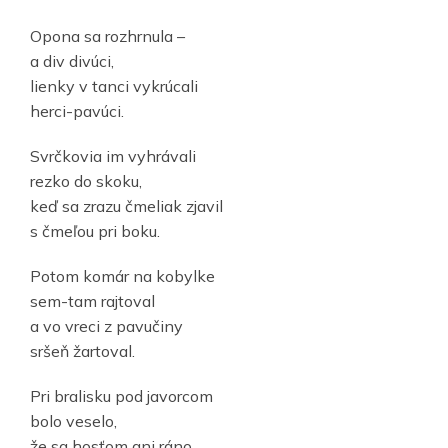
Opona sa rozhrnula –
a div divúci,
lienky v tanci vykrúcali
herci-pavúci.
Svrčkovia im vyhrávali
rezko do skoku,
keď sa zrazu čmeliak zjavil
s čmeľou pri boku.
Potom komár na kobylke
sem-tam rajtoval
a vo vreci z pavučiny
sršeň žartoval.
Pri bralisku pod javorcom
bolo veselo,
že sa hosťom ani ráno