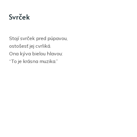
Svrček
Stojí svrček pred púpavou,
ostošesť jej cvrliká.
Ona kýva bielou hlavou:
“To je krásna muzika.”