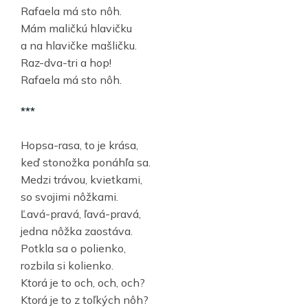
Rafaela má sto nôh.
Mám maličkú hlavičku
a na hlavičke mašličku.
Raz-dva-tri a hop!
Rafaela má sto nôh.
***
Hopsa-rasa, to je krása,
keď stonožka ponáhľa sa.
Medzi trávou, kvietkami,
so svojimi nôžkami.
Ľavá-pravá, ľavá-pravá,
jedna nôžka zaostáva.
Potkla sa o polienko,
rozbila si kolienko.
Ktorá je to och, och, och?
Ktorá je to z toľkých nôh?