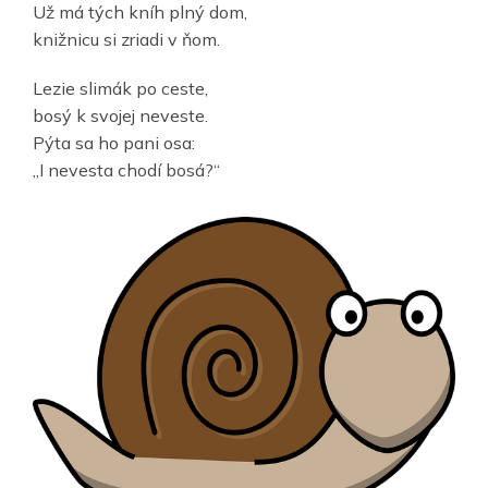
Už má tých kníh plný dom,
knižnicu si zriadi v ňom.
Lezie slimák po ceste,
bosý k svojej neveste.
Pýta sa ho pani osa:
„I nevesta chodí bosá?“