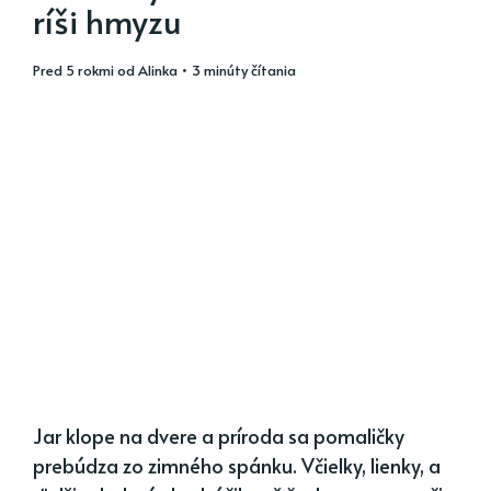
ríši hmyzu
pred 5 rokmi
od
Alinka
• 3 minúty čítania
Jar klope na dvere a príroda sa pomaličky
prebúdza zo zimného spánku. Včielky, lienky, a