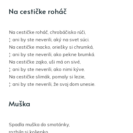
Na cestičke roháč
Na cestičke roháč, chrobáčisko rúči,
¦: ani by ste neverili, aký na svet súci.
Na cestičke macko, oriešky si chrumká,
¦: ani by ste neverili, ako pekne brumká.
Na cestičke zajko, uši má on sivé,
¦: ani by ste neverili, ako nimi kýve.
Na cestičke slimák, pomaly si lezie,
¦: ani by ste neverili, že svoj dom unesie.
Muška
Spadla muška do smotánky,
rozbila si kolienko.