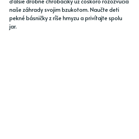
ďalšie drobné chrobáčiky už čoskoro rozozvučia
naše záhrady svojim bzukotom. Naučte deti
pekné básničky z ríše hmyzu a privítajte spolu
jar.