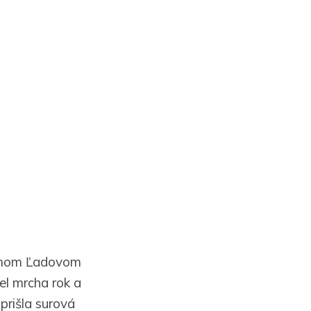
 samom Ľadovom
šiel mrcha rok a
prišla surová