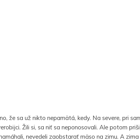
no, že sa už nikto nepamätá, kedy. Na severe, pri
zverobijci. Žili si, sa niť sa neponosovali. Ale potom pri
a namáhali, nevedeli zaobstarať mäso na zimu. A zima 