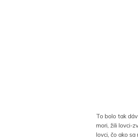
To bolo tak dáv
mori, žili lovci-
lovci, čo ako s