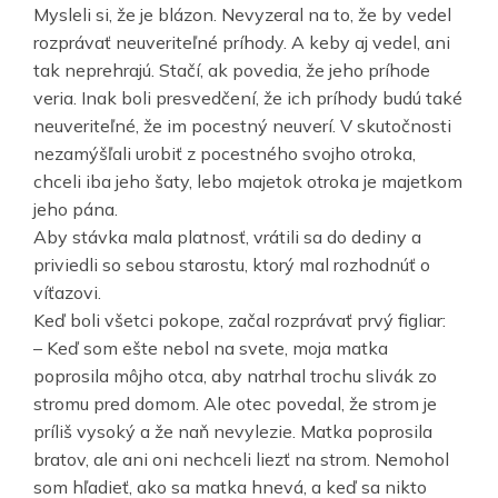
Mysleli si, že je blázon. Nevyzeral na to, že by vedel
rozprávať neuveriteľné príhody. A keby aj vedel, ani
tak neprehrajú. Stačí, ak povedia, že jeho príhode
veria. Inak boli presvedčení, že ich príhody budú také
neuveriteľné, že im pocestný neuverí. V skutočnosti
nezamýšľali urobiť z pocestného svojho otroka,
chceli iba jeho šaty, lebo majetok otroka je majetkom
jeho pána.
Aby stávka mala platnosť, vrátili sa do dediny a
priviedli so sebou starostu, ktorý mal rozhodnúť o
víťazovi.
Keď boli všetci pokope, začal rozprávať prvý figliar:
– Keď som ešte nebol na svete, moja matka
poprosila môjho otca, aby natrhal trochu slivák zo
stromu pred domom. Ale otec povedal, že strom je
príliš vysoký a že naň nevylezie. Matka poprosila
bratov, ale ani oni nechceli liezť na strom. Nemohol
som hľadieť, ako sa matka hnevá, a keď sa nikto