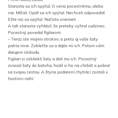
Starosta sa ich opýtal, či veria pocestnému, alebo
nie. Mlčali. Opäť sa ich spýtal. Nechceli odpovedať.
Ešte raz sa opýtal. Načisto onemeli.
A tak starosta vyhlásil, že preteky vyhral cudzinec.
Pocestný povedal figliarom:
– Teraz ste mojimi otrokmi, a preto aj vaše šaty
patria mne. Zoblečte sa a dajte mi ich. Potom vám
darujem slobodu.
Figliari si zobliekli šaty a dali mu ich. Pocestný
zviazal šaty do batoha, hodil si ho na chrbát a pobral
sa svojou cestou. A štyria podarení chytráci zostali v
hostinci nahí.