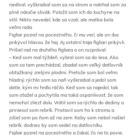
nedíval, vyškriabal som sa na strom a natrhal som za
plné náručie slivák. Položil som ich do kuchyne na
stôl. Nikto nevedel, kde sa vzali, ale matka bola
veľmi rada.
Figliar pozrel na pocestného, či mu verí, ale on iba
prikývol hlavou, že hej. Aj ostatní traja figliari prikývli.
Prišiel rad na druhého figliara a on rozprával:
– Keď som mal týždeň, vybral som sa do lesa. Ako
som sa tam prechádzal, zbadal som veľký datľovník
obťažkaný zrelými plodmi. Pretože som bol veľmi
hladný, rýchlo som sa naň vyškriabal a jedol som
datle, kým mi hrdlo ráčilo. Keď som sa najedol, tak
som oťažel a pochytila ma taká ospanlivosť, že som
nemohol zliezť dolu. Vrátil som sa rýchlo do dediny a
priniesol som rebrík. Pristavil som ho k stromu a
zišiel som po ňom až na zem. Keby som nebol našiel
rebrík, dodnes by som sedel na datľovníku.
Figliar pozrel na pocestného a čakal, čo na to povie,