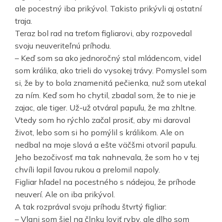
ale pocestný iba prikývol. Takisto prikývli aj ostatní
traja.
Teraz bol rad na treťom figliarovi, aby rozpovedal
svoju neuveriteľnú príhodu.
– Keď som sa ako jednoročný stal mládencom, videl
som králika, ako trieli do vysokej trávy. Pomyslel som
si, že by to bola znamenitá pečienka, nuž som utekal
za ním. Keď som ho chytil, zbadal som, že to nie je
zajac, ale tiger. Už-už otváral papuľu, že ma zhltne.
Vtedy som ho rýchlo začal prosiť, aby mi daroval
život, lebo som si ho pomýlil s králikom. Ale on
nedbal na moje slová a ešte väčšmi otvoril papuľu.
Jeho bezočivosť ma tak nahnevala, že som ho v tej
chvíli lapil ľavou rukou a prelomil napoly.
Figliar hľadel na pocestného s nádejou, že príhode
neuverí. Ale on iba prikývol.
A tak rozprával svoju príhodu štvrtý figliar:
– Vlani som šiel na člnku loviť ryby, ale dlho som