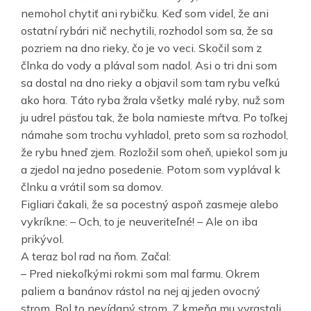
nemohol chytiť ani rybičku. Keď som videl, že ani
ostatní rybári nič nechytili, rozhodol som sa, že sa
pozriem na dno rieky, čo je vo veci. Skočil som z
člnka do vody a plával som nadol. Asi o tri dni som
sa dostal na dno rieky a objavil som tam rybu veľkú
ako hora. Táto ryba žrala všetky malé ryby, nuž som
ju udrel päsťou tak, že bola namieste mŕtva. Po toľkej
námahe som trochu vyhladol, preto som sa rozhodol,
že rybu hneď zjem. Rozložil som oheň, upiekol som ju
a zjedol na jedno posedenie. Potom som vyplával k
člnku a vrátil som sa domov.
Figliari čakali, že sa pocestný aspoň zasmeje alebo
vykríkne: – Och, to je neuveriteľné! – Ale on iba
prikývol.
A teraz bol rad na ňom. Začal:
– Pred niekoľkými rokmi som mal farmu. Okrem
paliem a banánov rástol na nej aj jeden ovocný
strom. Bol to nevídaný strom. Z kmeňa mu vyrastali