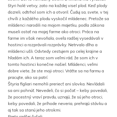
štyri holé vetvy, zato na každej visel plod. Keď plody
dozreli, odtrhol som ich a otvoril. Čuduj sa, svete, v tej
chvíli z každého plodu vyskočil mládenec. Pretože sa
mládenci narodili na mojom majetku, podla zákona
museli ostať na mojej farme ako otroci. Práca na
farme im však nevoňala, oveľa radšej vysedávali v
hostinci a rozprávali rozprávky. Netrvalo dlho a
mládenci ušli. Odvtedy cestujem po celej krajine a
hľadám ich. A teraz som veľmi rád, že som ich v
tomto hostinci konečne našiel. Mládenci, veľmi
dobre viete, že ste moji otroci. Vráťte sa na farmu a
pracujte, ako sa patrí.
Štyria figliari nemohli preriecť ani slovka. Nevládali
sa ani pohnúť. Nevedeli, čo si počať – keby povedali,
že pocestný vraví pravdu, uznajú, že sú jeho otroci,
keby povedali, že príhode neveria, prehrajú stávku a
aj tak sa stanú jeho otrokmi.
Preto radšej čušali.