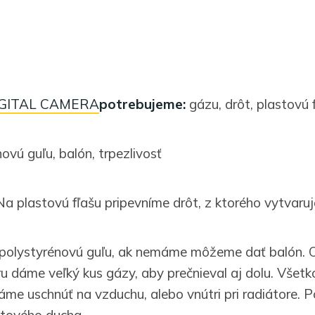
potrebujeme:
gázu, drôt, plastovú f
ovú guľu, balón, trpezlivosť
Na plastovú fľašu pripevníme drôt, z ktorého vytvaru
polystyrénovú guľu, ak nemáme môžeme dať balón. 
ru dáme veľký kus gázy, aby prečnieval aj dolu. Všet
me uschnúť na vzduchu, alebo vnútri pri radiátore. 