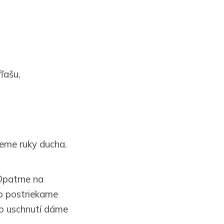
ľašu,
jeme ruky ducha.
Opatrne na
ko postriekame
Po uschnutí dáme