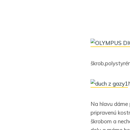
škrob,polystyrén
Na hlavu dáme 
pripravenú kost
škrobom a nechá