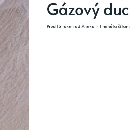
Gázový duc
pred 13 rokmi
od
Alinka
• 1 minúta čítan