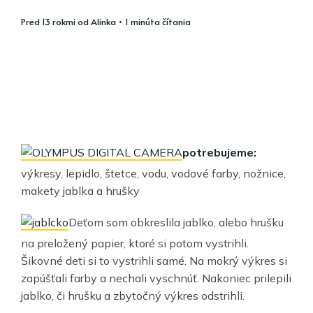
pred 13 rokmi
od
Alinka
• 1 minúta čítania
potrebujeme:
výkresy, lepidlo, štetce, vodu, vodové farby, nožnice,
makety jablka a hrušky
Deťom som obkreslila jablko, alebo hrušku
na preložený papier, ktoré si potom vystrihli.
Šikovné deti si to vystrihli samé. Na mokrý výkres si
zapúšťali farby a nechali vyschnúť. Nakoniec prilepili
jablko, či hrušku a zbytočný výkres odstrihli.