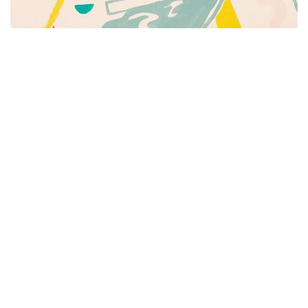
Píšeme pre mamičky aj oteckov. Kreatívne nápady
pre čas s deťmi. Články o rodine, básničky a pesničky
pre deti. Slovenské zvyky a sviatky a recepty.